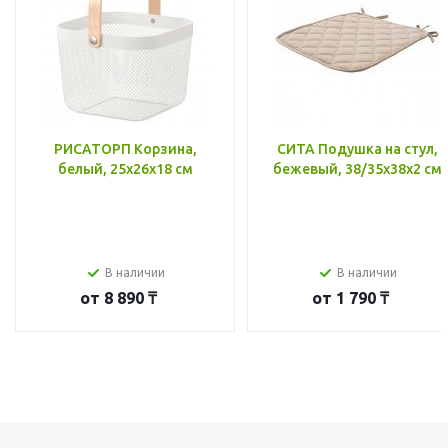
РИСАТОРП Корзина,
СИТА Подушка на стул,
белый, 25x26x18 см
бежевый, 38/35x38x2 см
В наличии
В наличии
от
8 890 ₸
от
1 790 ₸