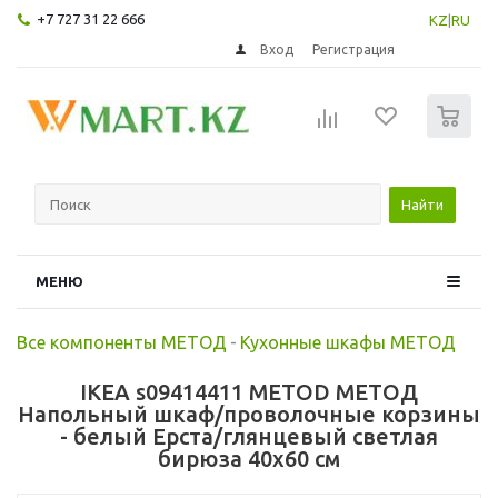
+7 727 31 22 666
KZ
|
RU
Вход
Регистрация
0
Найти
МЕНЮ
Все компоненты МЕТОД
-
Кухонные шкафы МЕТОД
IKEA s09414411 METOD МЕТОД
Напольный шкаф/проволочные корзины
- белый Ерста/глянцевый светлая
бирюза 40x60 см