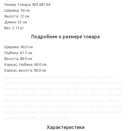
Номер товара: 803.681.84
Ширина: 34 см
Высота: 12 см
Длина: 55 см
Вес: 2.11 кг
Подробнее о размере товара
Ширина: 40.0 см
Глубина: 61.7 см
Высота: 88.0 см
Каркас, глубина: 60.0 см
Каркас, высота: 80.0 см
Другие варианты: s49226998, s49446472, s09446092, s49226818, s59259605,
s39446095, s29223972, s59446527, s89224563, s49447004, s99224949, s19223562,
s29446920, s69446659, s09414411, s59326723, s39218526, s09316726, s59311830,
s09445808, s29446784, s29445973, s19447190, s89225435, s19414156, s49441281,
s09227122, s29226584, s79258105, s39445760, s19224566, s19446464, s89447177,
s09333679, s59446061, s09445059, s79446654, s19218527, s29316749, s79311834,
s19335710, s29446840, s29409654, s09309858, s09446030, s29446963, s29441282,
s29226999, s79231776, s39223113, s39224297
Характеристики