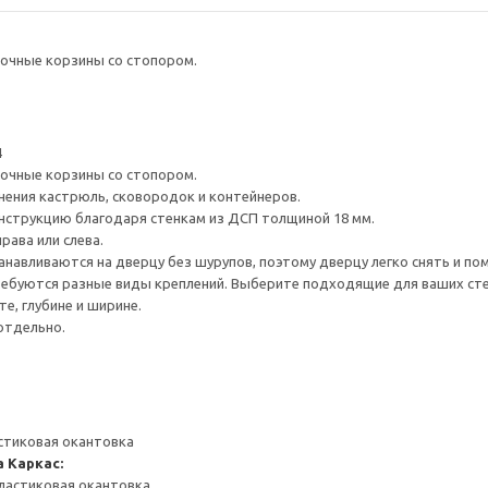
очные корзины со стопором.
4
очные корзины со стопором.
ения кастрюль, сковородок и контейнеров.
нструкцию благодаря стенкам из ДСП толщиной 18 мм.
рава или слева.
навливаются на дверцу без шурупов, поэтому дверцу легко снять и по
ребуются разные виды креплений. Выберите подходящие для ваших стен 
е, глубине и ширине.
отдельно.
стиковая окантовка
а
Каркас:
ластиковая окантовка