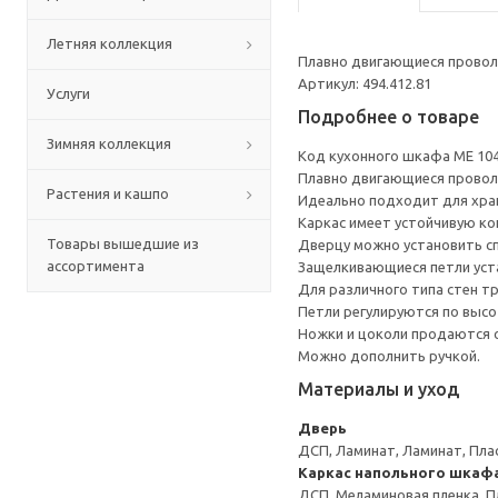
Летняя коллекция
Плавно двигающиеся провол
Артикул: 494.412.81
Услуги
Подробнее о товаре
Зимняя коллекция
Код кухонного шкафа ME 10
Плавно двигающиеся провол
Растения и кашпо
Идеально подходит для хран
Каркас имеет устойчивую ко
Товары вышедшие из
Дверцу можно установить сп
ассортимента
Защелкивающиеся петли уста
Для различного типа стен т
Петли регулируются по высот
Ножки и цоколи продаются 
Можно дополнить ручкой.
Материалы и уход
Дверь
ДСП, Ламинат, Ламинат, Пла
Каркас напольного шкаф
ДСП, Меламиновая пленка, П