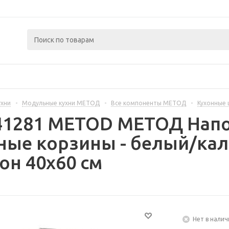
ухни
-
Модульные кухни МЕТОД
-
Все компоненты МЕТОД
-
Кухонные
441281 METOD МЕТОД Нап
ые корзины - белый/кал
он 40x60 см
Нет в налич