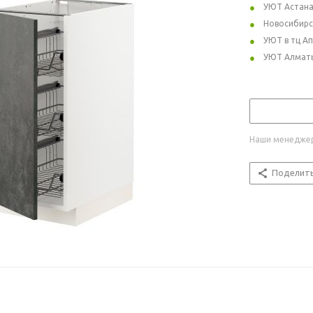
УЮТ Астан
Новосибирс
УЮТ в тц А
УЮТ Алмат
Наши менеджер
Поделит