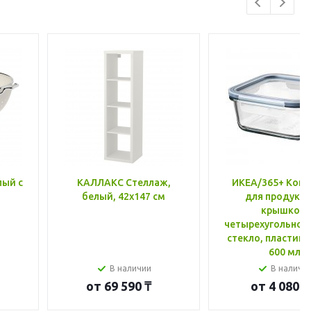
лый с
КАЛЛАКС Стеллаж,
ИКЕА/365+ Конт
белый, 42x147 см
для продукто
крышкой,
четырехугольной
стекло, пластик 
600 мл
В наличии
В наличи
от
69 590 ₸
от
4 080 ₸