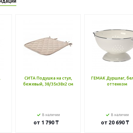
ндации
,
СИТА Подушка на стул,
ГЕМАК Дуршлаг, бе
бежевый, 38/35x38x2 см
оттенком
В наличии
В наличии
от
1 790 ₸
от
20 690 ₸