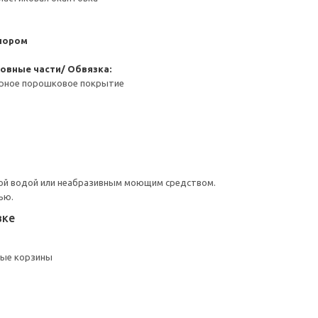
пором
овные части/ Обвязка:
ерное порошковое покрытие
ой водой или неабразивным моющим средством.
ью.
вке
ые корзины