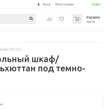
Вход
Регистрация
KZ
|
RU
0
Корзина
пуста
 шкафы МЕТОД
ольный шкаф/
ьхюттан под темно-
ии