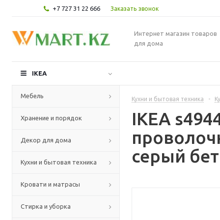
+7 727 31 22 666
Заказать звонок
Интернет магазин товаров
для дома
IKEA
Мебель
Кухни и бытовая техника
-
К
IKEA s49
Хранение и порядок
проволочн
Декор для дома
серый бет
Кухни и бытовая техника
Кровати и матрасы
Стирка и уборка