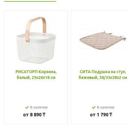
РИСАТОРП Корзина,
СИТА Подушка на стул,
белый, 25x26x18 см
бежевый, 38/35x38x2 см
В наличии
В наличии
от
8 890 ₸
от
1 790 ₸