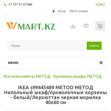
+7 727 31 22 666
KZ
|
RU
Вход
Регистрация
0
Найти
МЕНЮ
Все компоненты МЕТОД
-
Кухонные шкафы МЕТОД
IKEA s99445489 METOD МЕТОД
Напольный шкаф/проволочные корзины
- белый/Лерхюттан черная морилка
40x60 см