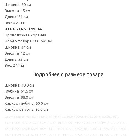
Ширина: 20 см
Высота: 15 см
Длина: 21 см
Вес: 0.21 кг
UTRUSTA УТРУСТА
Проволочная корзина
Номер товара: 803.681.84
Ширина: 34 см
Высота: 12 см
Длина: 55 см
Вес: 2.11 кг
Подробнее о размере товара
Ширина: 40.0 см
Глубина: 61.6 см
Высота: 88.0 см
Каркас, глубина: 60.0 см
Каркас, высота: 80.0 см
Другие варианты: s59404240, s49446472, s09446092, s49226818, s59259605,
s39446095, s29223972, s59446527, s89224563, s49447004, s99224949, s19223562,
s29446920, s69446659, s09414411, s59326723, s39218526, s09316726, s59311830,
s09445808, s29446784, s29445973, s19447190, s89225435, s19414156, s49441281,