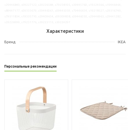
s29446840, s09227122, s29226584, s79258105, s39445760, s19224566, s19446464,
s89447177, s09333679, s59446061, s09445059, s79446654, s19218527, s29316749,
s79311834, s19335710, s29409654, s09309858, s09446030, s29446963, s29441282,
s29226999, s79231776, s39223113, s39224297
Характеристики
Бренд
IKEA
Персональные рекомендации