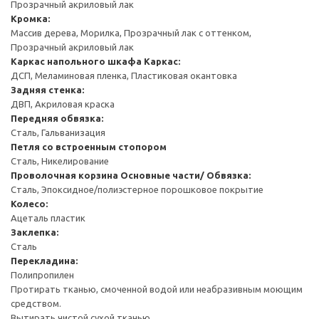
Прозрачный акриловый лак
Кромка:
Массив дерева, Морилка, Прозрачный лак с оттенком,
Прозрачный акриловый лак
Каркас напольного шкафа
Каркас:
ДСП, Меламиновая пленка, Пластиковая окантовка
Задняя стенка:
ДВП, Акриловая краска
Передняя обвязка:
Сталь, Гальванизация
Петля со встроенным стопором
Сталь, Никелирование
Проволочная корзина
Основные части/ Обвязка:
Сталь, Эпоксидное/полиэстерное порошковое покрытие
Колесо:
Ацеталь пластик
Заклепка:
Сталь
Перекладина:
Полипропилен
Протирать тканью, смоченной водой или неабразивным моющим
средством.
Вытирать чистой сухой тканью.