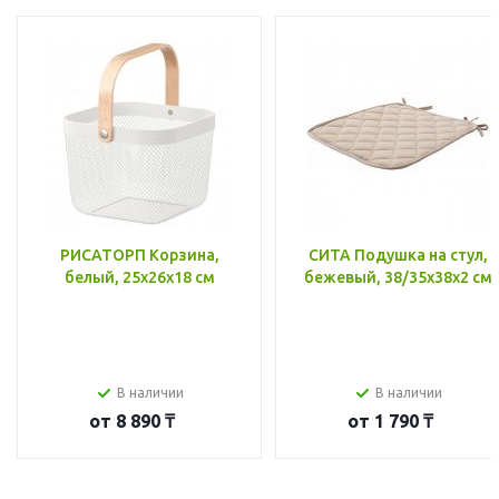
РИСАТОРП Корзина,
СИТА Подушка на стул,
белый, 25x26x18 см
бежевый, 38/35x38x2 см
В наличии
В наличии
от
8 890 ₸
от
1 790 ₸