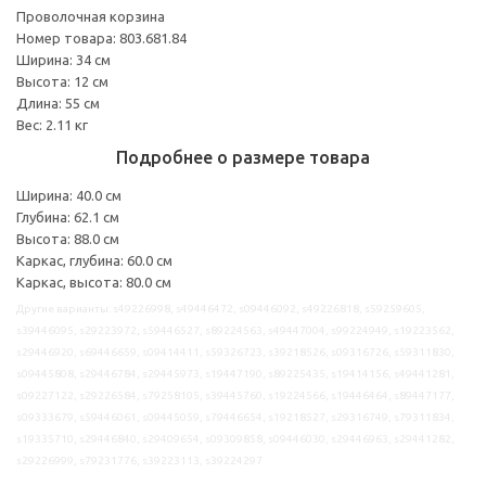
Проволочная корзина
Номер товара: 803.681.84
Ширина: 34 см
Высота: 12 см
Длина: 55 см
Вес: 2.11 кг
Подробнее о размере товара
Ширина: 40.0 см
Глубина: 62.1 см
Высота: 88.0 см
Каркас, глубина: 60.0 см
Каркас, высота: 80.0 см
Другие варианты: s49226998, s49446472, s09446092, s49226818, s59259605,
s39446095, s29223972, s59446527, s89224563, s49447004, s99224949, s19223562,
s29446920, s69446659, s09414411, s59326723, s39218526, s09316726, s59311830,
s09445808, s29446784, s29445973, s19447190, s89225435, s19414156, s49441281,
s09227122, s29226584, s79258105, s39445760, s19224566, s19446464, s89447177,
s09333679, s59446061, s09445059, s79446654, s19218527, s29316749, s79311834,
s19335710, s29446840, s29409654, s09309858, s09446030, s29446963, s29441282,
s29226999, s79231776, s39223113, s39224297