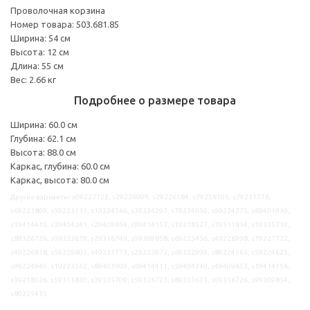
Проволочная корзина
Номер товара: 503.681.85
Ширина: 54 см
Высота: 12 см
Длина: 55 см
Вес: 2.66 кг
Подробнее о размере товара
Ширина: 60.0 см
Глубина: 62.1 см
Высота: 88.0 см
Каркас, глубина: 60.0 см
Каркас, высота: 80.0 см
Другие варианты: s09227122, s29226999, s29226584, s79258105, s79231776,
s69223809, s39223113, s19224566, s39224297, s79224950, s99224275, s69401910,
s19414415, s39404241, s29409654, s99414157, s19218527, s79311834, s19335710,
s89326726, s09333679, s29316749, s09309858, s69225436, s49226998, s79227722,
s49226818, s59259605, s49231773, s29223972, s69222999, s89224563, s59224625,
s99224949, s19223562, s89401909, s09414411, s59404240, s49409653, s19414156,
s39218526, s59311830, s39335709, s59326723, s89333675, s09316726, s99309854,
s89225435