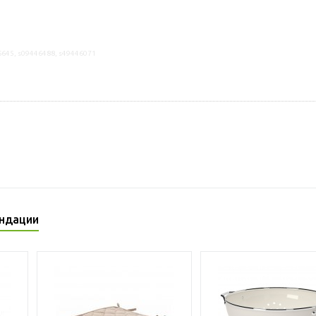
6645, s09446488, s49446071
ндации