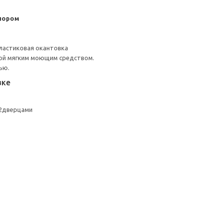
пором
ластиковая окантовка
ой мягким моющим средством.
ью.
вке
/2дверцами