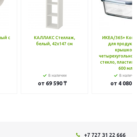
лый с
КАЛЛАКС Стеллаж,
ИКЕА/365+ Конт
белый, 42x147 см
для продукто
крышкой,
четырехугольной
стекло, пластик 
600 мл
В наличии
В наличи
от
69 590 ₸
от
4 080 ₸
+7 727 31 22 666