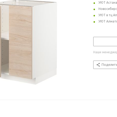
УЮТ Астан
Новосибирс
УЮТ в тц А
УЮТ Алмат
Наши менеджер
Поделит