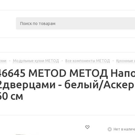
ухни
-
Модульные кухни МЕТОД
-
Все компоненты МЕТОД
-
Кухонные
446645 METOD МЕТОД Нап
дверцами - белый/Аскер
60 см
Нет в налич