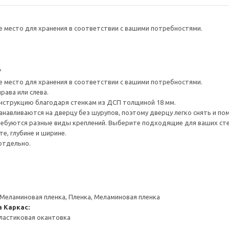
е место для хранения в соответствии с вашими потребностями.
7
е место для хранения в соответствии с вашими потребностями.
рава или слева.
нструкцию благодаря стенкам из ДСП толщиной 18 мм.
навливаются на дверцу без шурупов, поэтому дверцу легко снять и по
ребуются разные виды креплений. Выберите подходящие для ваших стен 
е, глубине и ширине.
отдельно.
 Меламиновая пленка, Пленка, Меламиновая пленка
а
Каркас:
ластиковая окантовка