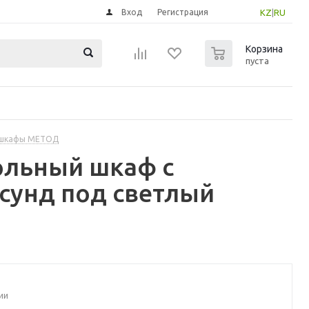
Вход
Регистрация
KZ
|
RU
0
Корзина
пуста
 шкафы МЕТОД
ольный шкаф с
сунд под светлый
ии