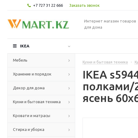
+7 727 31 22 666
Заказать звонок
Интернет магазин товаров
для дома
IKEA
Мебель
Кухни и бытовая техника
-
К
IKEA s59
Хранение и порядок
полками/2
Декор для дома
ясень 60x
Кухни и бытовая техника
Кровати и матрасы
Стирка и уборка