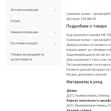
Летняя коллекция
Съемные полки – организуйт
Артикул: 594.466.45
Услуги
Подробнее о товаре
Зимняя коллекция
Код кухонного шкафа ME 10
Съемные полки – организуйт
Растения и кашпо
Дверцу можно установить сп
Каркас имеет устойчивую ко
Товары вышедшие из
Защелкивающиеся петли уста
ассортимента
Для различного типа стен т
Петли регулируются по высот
Ножки и цоколи продаются 
Можно дополнить ручкой.
Материалы и уход
Дверь
ДСП, Полипропилен, Пленка,
Каркас напольного шкаф
ДСП, Меламиновая пленка, П
Задняя стенка: