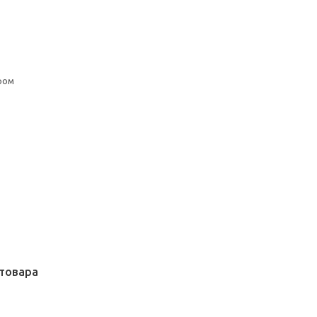
ром
товара