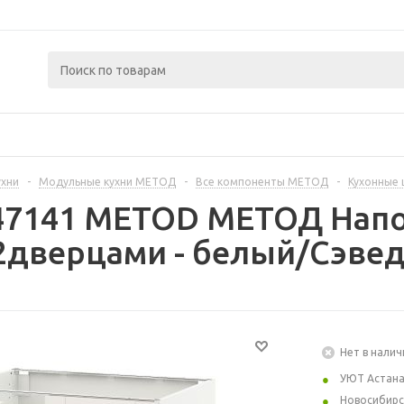
ухни
-
Модульные кухни МЕТОД
-
Все компоненты МЕТОД
-
Кухонные
447141 METOD МЕТОД Нап
дверцами - белый/Сэвед
Нет в налич
УЮТ Астан
Новосибирс