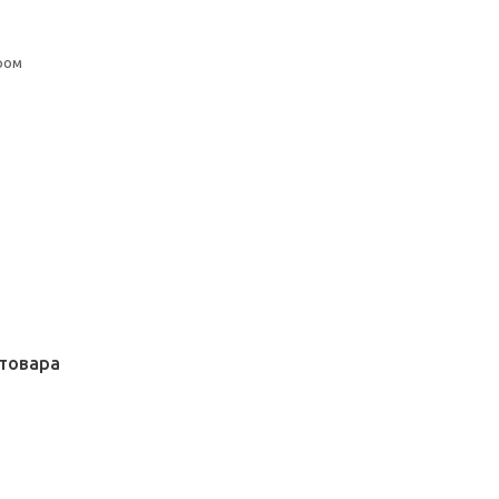
ром
товара