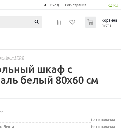
Вход
Регистрация
KZ
|
RU
0
Корзина
пуста
 шкафы МЕТОД
ольный шкаф с
аль белый 80x60 см
ии
а
Нет в наличии
к, Лента
Нет в наличии