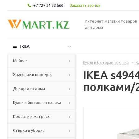
+7 727 31 22 666
Заказать звонок
Интернет магазин товаров
для дома
IKEA
Мебель
Кухни и бытовая техника
-
К
IKEA s49
Хранение и порядок
полками/2
Декор для дома
Кухни и бытовая техника
Кровати и матрасы
Стирка и уборка