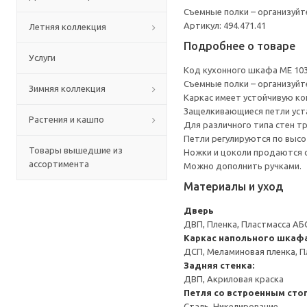
Съемные полки – организуйт
Артикул: 494.471.41
Летняя коллекция
Подробнее о товаре
Услуги
Код кухонного шкафа ME 10
Съемные полки – организуйт
Зимняя коллекция
Каркас имеет устойчивую ко
Защелкивающиеся петли уста
Растения и кашпо
Для различного типа стен т
Петли регулируются по высот
Товары вышедшие из
Ножки и цоколи продаются 
ассортимента
Можно дополнить ручками.
Материалы и уход
Дверь
ДВП, Пленка, Пластмасса АБ
Каркас напольного шкаф
ДСП, Меламиновая пленка, П
Задняя стенка:
ДВП, Акриловая краска
Петля со встроенным сто
Сталь, Никелирование