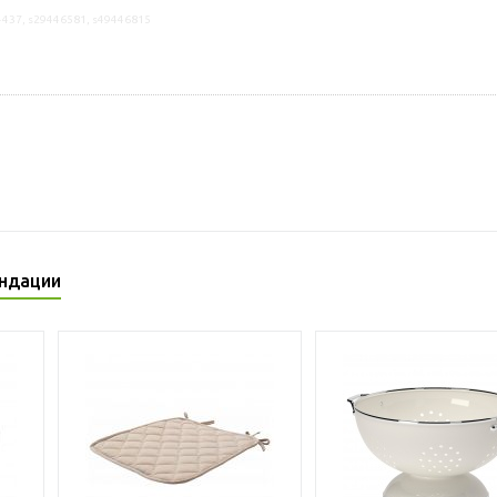
4437, s29446581, s49446815
ндации