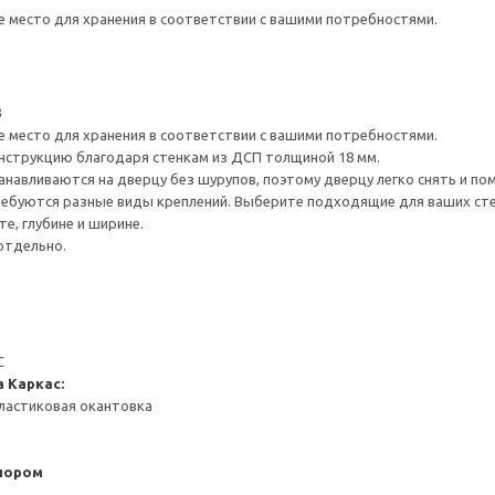
е место для хранения в соответствии с вашими потребностями.
3
е место для хранения в соответствии с вашими потребностями.
нструкцию благодаря стенкам из ДСП толщиной 18 мм.
навливаются на дверцу без шурупов, поэтому дверцу легко снять и по
ребуются разные виды креплений. Выберите подходящие для ваших стен 
е, глубине и ширине.
отдельно.
С
а
Каркас:
ластиковая окантовка
пором