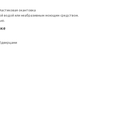
ластиковая окантовка
ой водой или неабразивным моющим средством.
ью.
вке
/2дверцами