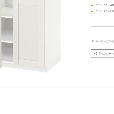
УЮТ в тц А
УЮТ Алмат
Наши менеджер
Поделит