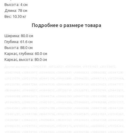
Высота: 4 см
Длина: 78 см
Вес: 10.30 кг
Подробнее о размере товара
Ширина: 80.0 см
Глубина: 61.6 см
Высота: 88.0 см
Каркас, глубина: 60.0 см
Каркас, высота: 80.0 см
Другие варианты: s79404239, s99326721, s09258104, s19311827, s39333673,
s09401908, s39445977, s09446006, s59446141, s19446633, s59446382, s69441280,
s29219574, s39231759, s09445196, s09446884, s59446202, s49447141, s19224948,
s69225785, s49447264, s09447039, s09444899, s39414155, s09224623, s19447171,
s89446446, s09444837, s49446405, s29326734, s39326743, s09326749, s29445831,
s19444988, s89445673, s19444714, s19445799, s69447159, s19333688, s09333698,
s49446820, s29401912, s59401915, s09444696, s59446645, s09446488, s39301337,
s29445845, s89316765, s09316788, s19446299, s19446384, s59447188, s89441284,
s19441287, s79441289, s89447436, s49447235, s19445879, s49231834, s19300367,
s59299847, s39446137, s19299854, s89301561, s19224953, s39301568, s09445436,
s09444559, s19287592, s49300525, s09224576, s09300532, s69299922, s79224243,
s19299929, s59414159, s19447449, s19446789, s09300184, s19444846, s29447260,