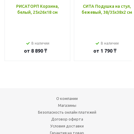
РИСАТОРП Корзина,
СИТА Подушка на стул,
белый, 25x26x18 см
бежевый, 38/35x38x2 см
В наличии
В наличии
от
8 890 ₸
от
1 790 ₸
О компании
Магазины
Безопасность онлайн платежей
Договор оферта
Условия доставки
Гарантия на товар