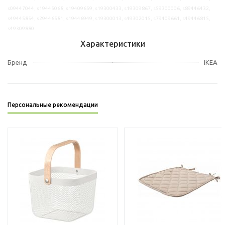
s09447044, s19445068, s19409659, s19300433, s19309867, s59300006, s89446432,
s49445854, s29446581, s19446949, s19300013, s49302015, s79409661, s49446815,
s49309880
Характеристики
Бренд
IKEA
Персональные рекомендации