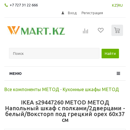
+7 727 31 22 666
KZ
|
RU
Вход
Регистрация
0
Найти
МЕНЮ
Все компоненты МЕТОД
-
Кухонные шкафы МЕТОД
IKEA s29447260 METOD МЕТОД
Напольный шкаф с полками/2дверцами -
белый/Воксторп под грецкий орех 60x37
см