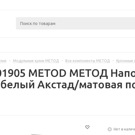
ухни
-
Модульные кухни МЕТОД
-
Все компоненты МЕТОД
-
Кухонные
401905 METOD МЕТОД Нап
 белый Акстад/матовая п
Нет в налич