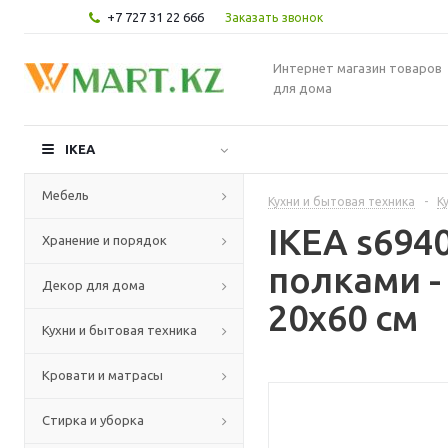
+7 727 31 22 666
Заказать звонок
Интернет магазин товаров
для дома
IKEA
Мебель
Кухни и бытовая техника
-
К
IKEA s69
Хранение и порядок
полками -
Декор для дома
20x60 см
Кухни и бытовая техника
Кровати и матрасы
Стирка и уборка