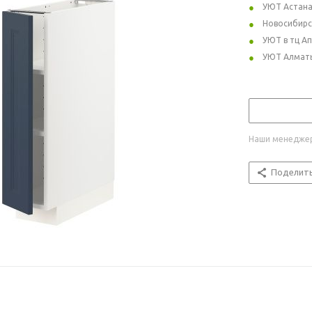
УЮТ Астан
Новосибирс
УЮТ в тц А
УЮТ Алмат
Наши менеджер
Поделит