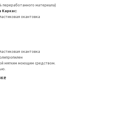
 % переработанного материала)
а
Каркас:
ластиковая окантовка
ластиковая окантовка
Полипропилен
ой мягким моющим средством.
ью.
вке