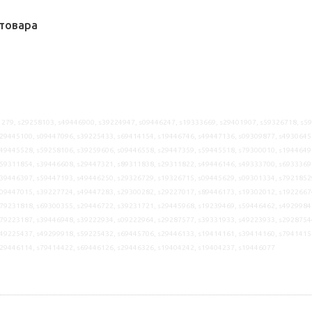
товара
279, s29258103, s49446900, s39224947, s09446247, s19333669, s29401907, s59326718, s5
29445100, s09447096, s39225433, s69414154, s19446746, s49447136, s09309877, s4930645
49445528, s59258106, s39259606, s09446558, s29447359, s59445518, s79300010, s1944649
59311854, s39446608, s29447321, s89311838, s29311822, s49446146, s49333700, s6933369
39446397, s59447193, s49446250, s29326729, s19326715, s09445629, s09301334, s7921852
09447015, s39227724, s49447283, s29300282, s29227017, s89446173, s19302012, s1922667
79231818, s69300355, s29446722, s39231721, s29445968, s19239469, s59446462, s4929984
79223187, s39446948, s39222934, s09222964, s29287577, s39331933, s49223933, s2928754
49225437, s49299918, s59225432, s69445706, s29446133, s19414161, s39414160, s7941415
s29446114, s79414422, s69446126, s29446326, s19404242, s19404237, s19446077