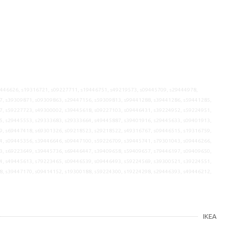
9446626, s19316721, s09227711, s19446751, s49219573, s09445709, s29444978,
7, s39309871, s09309863, s29447156, s59309813, s99441288, s39441286, s59441285,
7, s59227723, s49300002, s39445618, s09227103, s09446431, s39224952, s59224951,
5, s29445553, s29333683, s29333664, s49445887, s39401916, s29445633, s09401913,
9, s69447418, s69301326, s09218523, s29218522, s49316767, s09446515, s19316759,
4, s09445356, s39446646, s09447100, s59226709, s39445741, s79301043, s09446266,
3, s69223649, s39445736, s69446447, s39409658, s59409657, s79446197, s09409650,
4, s49445613, s79223465, s09446539, s09446493, s59224569, s39300521, s39224551,
8, s39447170, s09414152, s19300188, s59224300, s19224298, s29446393, s49446212,
IKEA