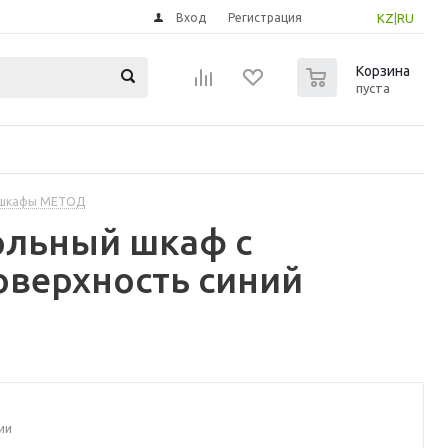
Вход
Регистрация
KZ
|
RU
0
Корзина
пуста
 шкафы МЕТОД
ольный шкаф с
оверхность синий
ии