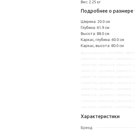
Вес: 2.25 кг
Подробнее о размере 
Ширина: 20.0 см
Глубина: 61.9 см
Высота: 88.0 см
Каркас, глубина: 60.0 см
Каркас, высота: 80.0 см
Другие варианты: s09309820, s89441
s49447202, s29446661, s09446167, s
s09441283, s09441278, s29441277, s
s69301557, s59224946, s29446717, s
s09447119, s49401906, s69401905, s
s59445778, s59445844, s39316715, s
s09447138, s29446915, s29446901, s
s09445224, s29300437, s29445567, s
s19445233, s09446228, s29225438, s
s09224294, s09404247, s09447384, 
Характеристики
Бренд