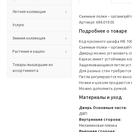
Летняя коллекция
Съемные полки – организуйт
Артикул: 694.019.05
Услуги
Подробнее о товаре
Зимняя коллекция
Код кухонного шкафа ME 10
Съемные полки – организуйт
Растения и кашпо
Дверцу можно установить сп
Каркас имеет устойчивую ко
Товары вышедшие из
Защелкивающиеся петли уста
ассортимента
Для разных стен требуются 
Петли регулируются по высот
Ножки и цоколи продаются 
Можно дополнить ручкой.
Материалы и уход
Дверь
Основные части:
ДВП
Внутренняя сторона:
Меламиновая пленка
Внешняя сторона: