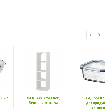
лый с
КАЛЛАКС Стеллаж,
ИКЕА/365+ Конт
белый, 42x147 см
для продукто
крышкой,