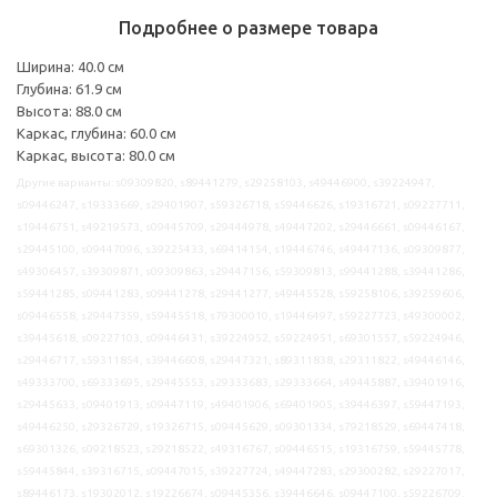
Подробнее о размере товара
Ширина: 40.0 см
Глубина: 61.9 см
Высота: 88.0 см
Каркас, глубина: 60.0 см
Каркас, высота: 80.0 см
Другие варианты: s09309820, s89441279, s29258103, s49446900, s39224947,
s09446247, s19333669, s29401907, s59326718, s59446626, s19316721, s09227711,
s19446751, s49219573, s09445709, s29444978, s49447202, s29446661, s09446167,
s29445100, s09447096, s39225433, s69414154, s19446746, s49447136, s09309877,
s49306457, s39309871, s09309863, s29447156, s59309813, s99441288, s39441286,
s59441285, s09441283, s09441278, s29441277, s49445528, s59258106, s39259606,
s09446558, s29447359, s59445518, s79300010, s19446497, s59227723, s49300002,
s39445618, s09227103, s09446431, s39224952, s59224951, s69301557, s59224946,
s29446717, s59311854, s39446608, s29447321, s89311838, s29311822, s49446146,
s49333700, s69333695, s29445553, s29333683, s29333664, s49445887, s39401916,
s29445633, s09401913, s09447119, s49401906, s69401905, s39446397, s59447193,
s49446250, s29326729, s19326715, s09445629, s09301334, s79218529, s69447418,
s69301326, s09218523, s29218522, s49316767, s09446515, s19316759, s59445778,
s59445844, s39316715, s09447015, s39227724, s49447283, s29300282, s29227017,
s89446173, s19302012, s19226674, s09445356, s39446646, s09447100, s59226709,