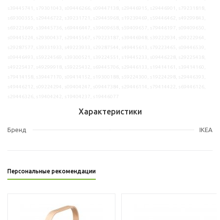
s39445741, s79301043, s09446266, s09447138, s29446915, s29446901, s79231818,
s69300355, s29446722, s39231721, s29445968, s19239469, s59446462, s49299843,
s69223649, s39445736, s69446447, s39409658, s59409657, s79446197, s09409650,
s09445224, s29300437, s29445567, s79223187, s39446948, s39222934, s09222964,
s29287577, s39331933, s49223933, s29287544, s49445613, s79223465, s09446539,
s09446493, s59224569, s39300521, s39224551, s19445233, s09446228, s29225438,
s49225437, s49299918, s59225432, s69445706, s29446133, s19414161, s39414160,
s79414158, s39447170, s09414152, s19300188, s59224300, s19224298, s29446393,
s49446212, s09224294, s09404247, s09447384, s29446114, s79414422, s69446126,
s29446326, s19404242, s19404237, s19446077
Характеристики
Бренд
IKEA
Персональные рекомендации