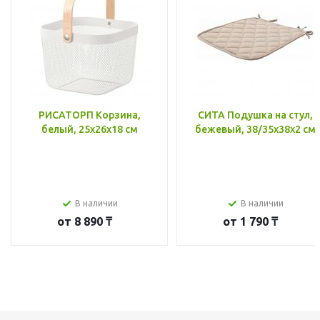
РИСАТОРП Корзина,
СИТА Подушка на стул,
белый, 25x26x18 см
бежевый, 38/35x38x2 см
В наличии
В наличии
от
8 890 ₸
от
1 790 ₸