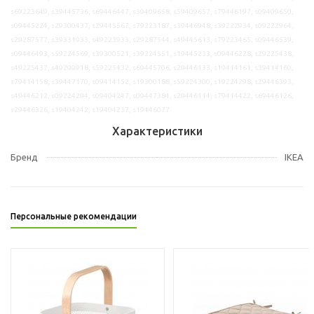
s69223649, s39445736, s69446447, s39409658, s59409657, s79446197, s09409650,
s09445224, s29300437, s29445567, s79223187, s39446948, s39222934, s09222964,
s29287577, s39331933, s49223933, s29287544, s49445613, s79223465, s09446539,
s09446493, s59224569, s39300521, s39224551, s19445233, s09446228, s29225438,
s49225437, s49299918, s59225432, s69445706, s29446133, s19414161, s39414160,
s79414158, s39447170, s09414152, s19300188, s59224300, s19224298, s29446393,
s49446212, s09224294, s09404247, s09447384, s29446114, s79414422, s69446126,
s29446326, s19404242, s19404237, s19446077
Характеристики
Бренд
IKEA
Персональные рекомендации