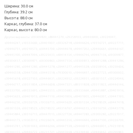
Ширина: 30.0 см
Глубина: 39.2 см
Высота: 88.0 см
Каркас, глубина: 37.0 см
Каркас, высота: 80.0 см
Другие варианты: s09309820, s89441279, s29258103, s49446900, s39224947,
s09446247, s19333669, s29401907, s59326718, s59446626, s19316721, s09227711,
s19446751, s49219573, s09445709, s29444978, s49447202, s29446661, s09446167,
s29445100, s09447096, s39225433, s69414154, s19446746, s49447136, s09309877,
s49306457, s39309871, s09309863, s29447156, s59309813, s99441288, s39441286,
s59441285, s09441283, s09441278, s29441277, s49445528, s59258106, s39259606,
s09446558, s29447359, s59445518, s79300010, s19446497, s59227723, s49300002,
s39445618, s09227103, s09446431, s39224952, s59224951, s69301557, s59224946,
s29446717, s59311854, s39446608, s29447321, s89311838, s29311822, s49446146,
s49333700, s69333695, s29445553, s29333683, s29333664, s49445887, s39401916,
s29445633, s09401913, s09447119, s49401906, s69401905, s39446397, s59447193,
s49446250, s29326729, s19326715, s09445629, s09301334, s79218529, s69447418,
s69301326, s09218523, s29218522, s49316767, s09446515, s19316759, s59445778,
s59445844, s39316715, s09447015, s39227724, s49447283, s29300282, s29227017,
s89446173, s19302012, s19226674, s09445356, s39446646, s09447100, s59226709,
s39445741, s79301043, s09446266, s09447138, s29446915, s29446901, s79231818,
s69300355, s29446722, s39231721, s29445968, s19239469, s59446462, s49299843,