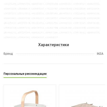
s69223649, s39445736, s69446447, s39409658, s59409657, s79446197, s09409650,
s09445224, s29300437, s29445567, s79223187, s39446948, s39222934, s09222964,
s29287577, s39331933, s49223933, s29287544, s49445613, s79223465, s09446539,
s09446493, s59224569, s39300521, s39224551, s19445233, s09446228, s29225438,
s49225437, s49299918, s59225432, s69445706, s29446133, s19414161, s39414160,
s79414158, s39447170, s09414152, s19300188, s59224300, s19224298, s29446393,
s49446212, s09224294, s09404247, s09447384, s29446114, s79414422, s69446126,
s29446326, s19404242, s19404237, s19446077
Характеристики
Бренд
IKEA
Персональные рекомендации