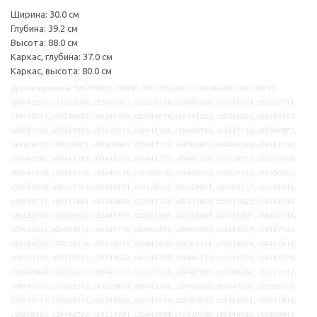
Ширина: 30.0 см
Глубина: 39.2 см
Высота: 88.0 см
Каркас, глубина: 37.0 см
Каркас, высота: 80.0 см
Другие варианты: s09309820, s89441279, s29258103, s49446900, s39224947,
s09446247, s19333669, s29401907, s59326718, s59446626, s19316721, s09227711,
s19446751, s49219573, s09445709, s29444978, s49447202, s29446661, s09446167,
s29445100, s09447096, s39225433, s69414154, s19446746, s49447136, s09309877,
s49306457, s39309871, s09309863, s29447156, s59309813, s99441288, s39441286,
s59441285, s09441283, s09441278, s29441277, s49445528, s59258106, s39259606,
s09446558, s29447359, s59445518, s79300010, s19446497, s59227723, s49300002,
s39445618, s09227103, s09446431, s39224952, s59224951, s69301557, s59224946,
s29446717, s59311854, s39446608, s29447321, s89311838, s29311822, s49446146,
s49333700, s69333695, s29445553, s29333683, s29333664, s49445887, s39401916,
s29445633, s09401913, s09447119, s49401906, s69401905, s39446397, s59447193,
s49446250, s29326729, s19326715, s09445629, s09301334, s79218529, s69447418,
s69301326, s09218523, s29218522, s49316767, s09446515, s19316759, s59445778,
s59445844, s39316715, s09447015, s39227724, s49447283, s29300282, s29227017,
s89446173, s19302012, s19226674, s09445356, s39446646, s09447100, s59226709,
s39445741, s79301043, s09446266, s09447138, s29446915, s29446901, s79231818,
s69300355, s29446722, s39231721, s29445968, s19239469, s59446462, s49299843,