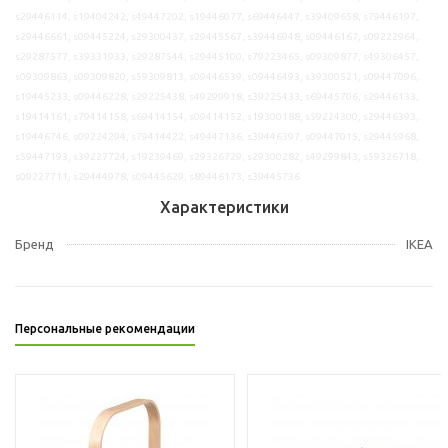
s29446114, s19404242, s49447202, s19446077, s69446447, s39409658, s79446197,
s29446661, s09445224, s29300437, s29445567, s39446948, s09446167, s09222964,
s29287577, s39331933, s29287544, s29445100, s79223465, s09309877, s49306457,
s09309863, s09309820, s59309813, s09446539, s09446493, s39300521, s09447096,
s19445233, s09446228, s29225438, s49299918, s39225433, s69445706, s29446133,
s19414161, s79414158, s69414154, s09414152, s19300188, s59224300, s29446393,
s19446746, s09224294, s79414422, s49447136, s39446397, s09447015, s29445968,
s59447193, s39227724, s19239469, s29326729, s29300282, s49299843, s59326718,
s09227711, s29444978, s09445629, s89446173, s39445736
Характеристики
Бренд
IKEA
Персональные рекомендации