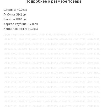
Подробнее о размере товара
Ширина: 40.0 см
Глубина: 39.2 см
Высота: 88.0 см
Каркас, глубина: 37.0 см
Каркас, высота: 80.0 см
Другие варианты: s39333692, s59441285, s39259606, s59227723, s59224951,
s29447321, s29445553, s09401913, s49446250, s69447418, s19316759, s49447283,
s09445356, s09446266, s79231818, s59446462, s69446126, s59409657, s79223187,
s49223933, s39309871, s59224569, s49225437, s39414160, s19224298, s29446326,
s49333700, s69333695, s29333683, s19333669, s29333664, s49445887, s99441288,
s39441286, s09441283, s89441279, s09441278, s29441277, s49445528, s59258106,
s09446558, s29258103, s29447359, s59445518, s79300010, s19446497, s49300002,
s49446900, s39445618, s09227103, s09446431, s39224952, s69301557, s39224947,
s59224946, s29446717, s59311854, s39446608, s89311838, s09446247, s29311822,
s49446146, s39401916, s29445633, s09447119, s29401907, s49401906, s69401905,
s09301334, s79218529, s69301326, s59446626, s09218523, s29218522, s49316767,
s09446515, s59445778, s19316721, s59445844, s39316715, s19302012, s19226674,
s39446646, s19446751, s09447100, s59226709, s19326715, s29227017, s29446722,
s69223649, s19404237, s09409650, s39222934, s49445613, s29447156, s39224551,
s59225432, s39447170, s49446212, s09447384, s39445741, s79301043, s49219573,
s09447138, s29446915, s29446901, s69300355, s09445709, s39231721, s09404247,