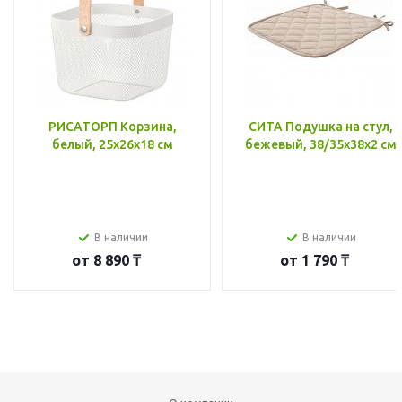
РИСАТОРП Корзина,
СИТА Подушка на стул,
белый, 25x26x18 см
бежевый, 38/35x38x2 см
В наличии
В наличии
от
8 890 ₸
от
1 790 ₸