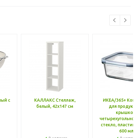
лый с
КАЛЛАКС Стеллаж,
ИКЕА/365+ Конт
белый, 42x147 см
для продукто
крышкой,
четырехугольной
стекло, пластик 
600 мл