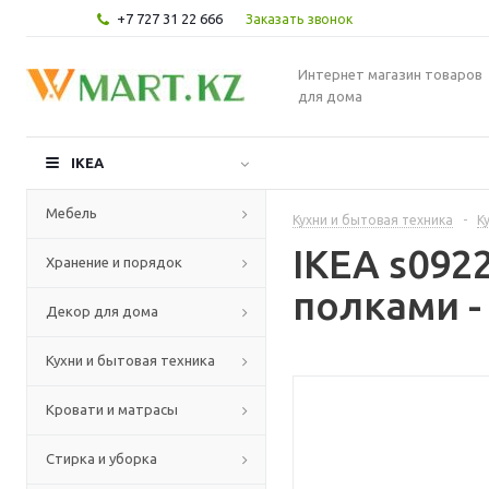
+7 727 31 22 666
Заказать звонок
Интернет магазин товаров
для дома
IKEA
Мебель
Кухни и бытовая техника
-
К
IKEA s09
Хранение и порядок
полками -
Декор для дома
Кухни и бытовая техника
Кровати и матрасы
Стирка и уборка