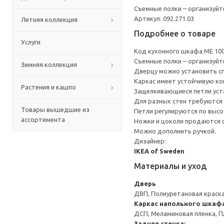
Съемные полки – организуйт
Артикул: 092.271.03
Летняя коллекция
Подробнее о товаре
Услуги
Код кухонного шкафа ME 10
Съемные полки – организуйт
Зимняя коллекция
Дверцу можно установить сп
Каркас имеет устойчивую ко
Растения и кашпо
Защелкивающиеся петли уста
Для разных стен требуются 
Товары вышедшие из
Петли регулируются по высот
ассортимента
Ножки и цоколи продаются 
Можно дополнить ручкой.
Дизайнер:
IKEA of Sweden
Материалы и уход
Дверь
ДВП, Полиуретановая краска
Каркас напольного шкаф
ДСП, Меламиновая пленка, П
Задняя стенка: