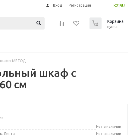
Вход
Регистрация
KZ
|
RU
0
Корзина
пуста
 шкафы МЕТОД
ольный шкаф с
60 см
ии
а
Нет в наличии
к, Лента
Нет в наличии