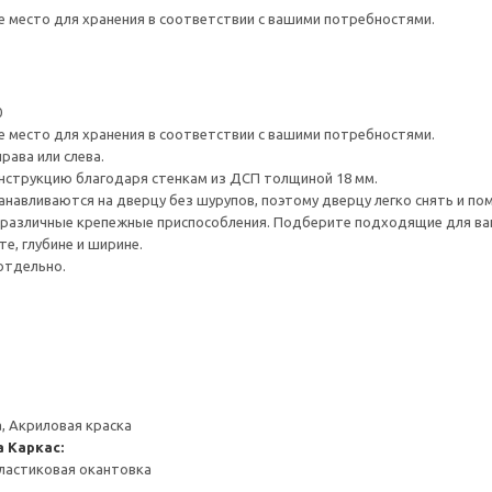
е место для хранения в соответствии с вашими потребностями.
0
е место для хранения в соответствии с вашими потребностями.
рава или слева.
нструкцию благодаря стенкам из ДСП толщиной 18 мм.
навливаются на дверцу без шурупов, поэтому дверцу легко снять и по
различные крепежные приспособления. Подберите подходящие для ваших
е, глубине и ширине.
отдельно.
, Акриловая краска
а
Каркас:
ластиковая окантовка