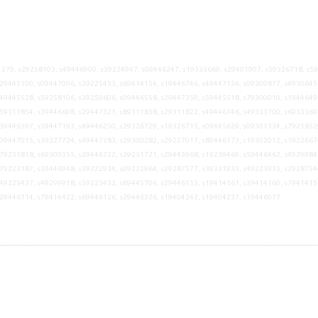
279, s29258103, s49446900, s39224947, s09446247, s19333669, s29401907, s59326718, s5
29445100, s09447096, s39225433, s69414154, s19446746, s49447136, s09309877, s4930645
49445528, s59258106, s39259606, s09446558, s29447359, s59445518, s79300010, s1944649
59311854, s39446608, s29447321, s89311838, s29311822, s49446146, s49333700, s6933369
39446397, s59447193, s49446250, s29326729, s19326715, s09445629, s09301334, s7921852
09447015, s39227724, s49447283, s29300282, s29227017, s89446173, s19302012, s1922667
79231818, s69300355, s29446722, s39231721, s29445968, s19239469, s59446462, s4929984
79223187, s39446948, s39222934, s09222964, s29287577, s39331933, s49223933, s2928754
49225437, s49299918, s59225432, s69445706, s29446133, s19414161, s39414160, s7941415
s29446114, s79414422, s69446126, s29446326, s19404242, s19404237, s19446077