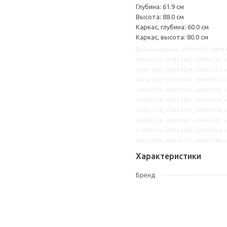
Глубина: 61.9 см
Высота: 88.0 см
Каркас, глубина: 60.0 см
Каркас, высота: 80.0 см
Другие варианты: s09309820, s89441
s49447202, s29446661, s09446167, s
s09441283, s09441278, s29441277, s
s69301557, s59224946, s29446717, s
s09447119, s49401906, s69401905, s
s59445778, s59445844, s39316715, s
s09447138, s29446915, s29446901, s
s09445224, s29300437, s29445567, s
s19445233, s09446228, s29225438, s
s09224294, s09404247, s09447384, 
Характеристики
Бренд