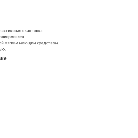
ластиковая окантовка
Полипропилен
ой мягким моющим средством.
ью.
вке