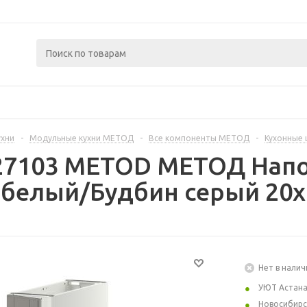
ухни
-
Модульные кухни МЕТОД
-
Все компоненты МЕТОД
-
Кухонные
227103 METOD МЕТОД Нап
 белый/Будбин серый 20x
Нет в налич
УЮТ Астан
Новосибирс