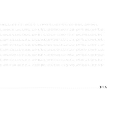
9446626, s19316721, s09227711, s19446751, s49219573, s09445709, s29444978,
7, s39309871, s09309863, s29447156, s59309813, s99441288, s39441286, s59441285,
7, s59227723, s49300002, s39445618, s09227103, s09446431, s39224952, s59224951,
5, s29445553, s29333683, s29333664, s49445887, s39401916, s29445633, s09401913,
9, s69447418, s69301326, s09218523, s29218522, s49316767, s09446515, s19316759,
4, s09445356, s39446646, s09447100, s59226709, s39445741, s79301043, s09446266,
3, s69223649, s39445736, s69446447, s39409658, s59409657, s79446197, s09409650,
4, s49445613, s79223465, s09446539, s09446493, s59224569, s39300521, s39224551,
8, s39447170, s09414152, s19300188, s59224300, s19224298, s29446393, s49446212,
IKEA