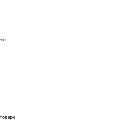
ром
товара