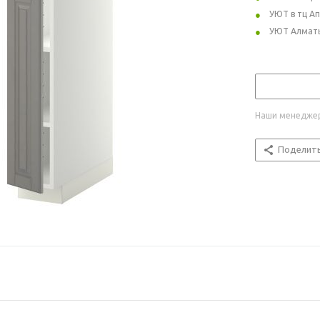
УЮТ в тц А
УЮТ Алмат
Наши менеджер
Поделит