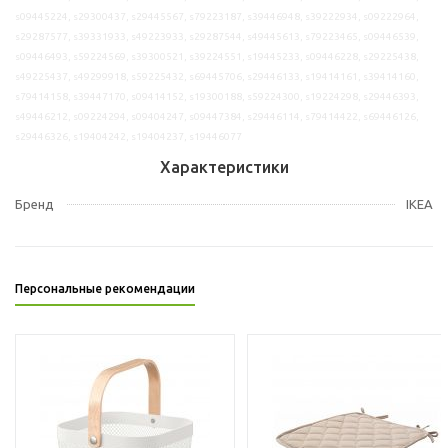
s09445224, s29300437, s29445567, s79223187, s39446948, s39222934, s09222964,
s29287577, s39331933, s49223933, s29287544, s49445613, s79223465, s09446539,
s09446493, s59224569, s39300521, s39224551, s19445233, s09446228, s29225438,
s49225437, s49299918, s59225432, s69445706, s29446133, s19414161, s39414160,
s79414158, s39447170, s09414152, s19300188, s59224300, s19224298, s29446393,
s49446212, s09224294, s09404247, s09447384, s29446114, s79414422, s69446126,
s29446326, s19404242, s19404237, s19446077
Характеристики
Бренд
IKEA
Персональные рекомендации