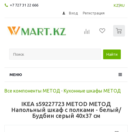
+7 727 31 22 666
KZ
|
RU
Вход
Регистрация
0
Найти
МЕНЮ
Все компоненты МЕТОД
-
Кухонные шкафы МЕТОД
IKEA s59227723 METOD МЕТОД
Напольный шкаф с полками - белый/
Будбин серый 40x37 см