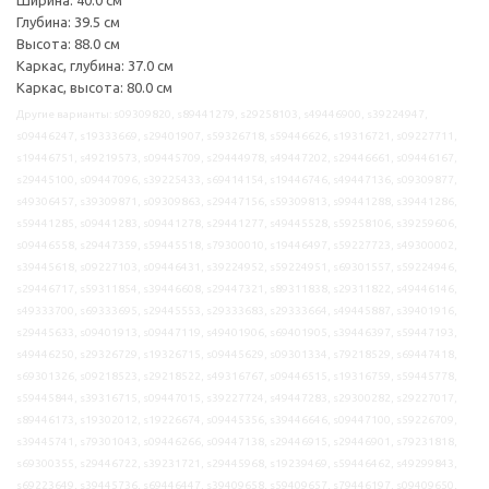
Глубина: 39.5 см
Высота: 88.0 см
Каркас, глубина: 37.0 см
Каркас, высота: 80.0 см
Другие варианты: s09309820, s89441279, s29258103, s49446900, s39224947,
s09446247, s19333669, s29401907, s59326718, s59446626, s19316721, s09227711,
s19446751, s49219573, s09445709, s29444978, s49447202, s29446661, s09446167,
s29445100, s09447096, s39225433, s69414154, s19446746, s49447136, s09309877,
s49306457, s39309871, s09309863, s29447156, s59309813, s99441288, s39441286,
s59441285, s09441283, s09441278, s29441277, s49445528, s59258106, s39259606,
s09446558, s29447359, s59445518, s79300010, s19446497, s59227723, s49300002,
s39445618, s09227103, s09446431, s39224952, s59224951, s69301557, s59224946,
s29446717, s59311854, s39446608, s29447321, s89311838, s29311822, s49446146,
s49333700, s69333695, s29445553, s29333683, s29333664, s49445887, s39401916,
s29445633, s09401913, s09447119, s49401906, s69401905, s39446397, s59447193,
s49446250, s29326729, s19326715, s09445629, s09301334, s79218529, s69447418,
s69301326, s09218523, s29218522, s49316767, s09446515, s19316759, s59445778,
s59445844, s39316715, s09447015, s39227724, s49447283, s29300282, s29227017,
s89446173, s19302012, s19226674, s09445356, s39446646, s09447100, s59226709,
s39445741, s79301043, s09446266, s09447138, s29446915, s29446901, s79231818,
s69300355, s29446722, s39231721, s29445968, s19239469, s59446462, s49299843,
s69223649, s39445736, s69446447, s39409658, s59409657, s79446197, s09409650,