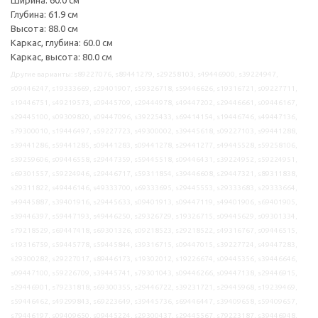
Глубина: 61.9 см
Высота: 88.0 см
Каркас, глубина: 60.0 см
Каркас, высота: 80.0 см
Другие варианты: s89227076, s89441279, s29258103, s49446900, s39224947,
s09446247, s19333669, s29401907, s59326718, s59446626, s19316721, s09227711,
s19446751, s49219573, s09445709, s29444978, s49447202, s29446661, s09446167,
s29445100, s09309820, s09447096, s39225433, s69414154, s19446746, s49447136,
s79300010, s19446497, s59227723, s49300002, s39445618, s09227103, s99441288,
s39441286, s59441285, s09441283, s09441278, s29441277, s49445528, s59258106,
s39259606, s09446558, s29447359, s59445518, s09446431, s39224952, s59224951,
s69301557, s59224946, s29446717, s59311854, s39446608, s29447321, s89311838,
s29311822, s49446146, s49333700, s69333695, s29445553, s29333683, s29333664,
s49445887, s39401916, s29445633, s09401913, s09447119, s49401906, s69401905,
s39446397, s59447193, s49446250, s29326729, s19326715, s09445629, s09301334,
s79218529, s69447418, s69301326, s09218523, s29218522, s49316767, s09446515,
s19316759, s59445778, s59445844, s39316715, s09447015, s39227724, s49447283,
s29300282, s29227017, s89446173, s19302012, s19226674, s09445356, s39446646,
s09447100, s59226709, s39445741, s79301043, s09446266, s09447138, s29446915,
s29446901, s79231818, s69300355, s29446722, s39231721, s29445968, s19239469,
s59446462, s49299843, s69223649, s39445736, s69446447, s39409658, s59409657,
s79446197, s09409650, s09445224, s29300437, s29445567, s79223187, s39446948,