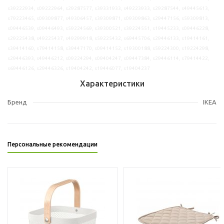
s39222934, s09222964, s29287577, s39331933, s49223933, s29287544, s49445613,
s79223465, s09309877, s49306457, s39309871, s09309863, s29447156, s59309813,
s09446539, s09446493, s59224569, s39300521, s39224551, s19445233, s09446228,
s29225438, s49225437, s49299918, s59225432, s69445706, s29446133, s19414161,
s39414160, s79414158, s39447170, s09414152, s19300188, s59224300, s19224298,
s29446393, s49446212, s09224294, s09404247, s09447384, s29446114, s79414422,
s69446126, s29446326, s19404242, s19446077, s19404237
Характеристики
Бренд
IKEA
Персональные рекомендации