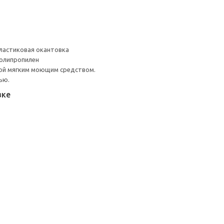
ластиковая окантовка
Полипропилен
ой мягким моющим средством.
ью.
вке