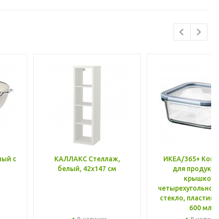
лый с
КАЛЛАКС Стеллаж,
ИКЕА/365+ Конт
белый, 42x147 см
для продукто
крышкой,
четырехугольной
стекло, пластик 
600 мл