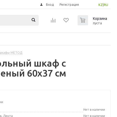
Вход
Регистрация
KZ
|
RU
0
Корзина
пуста
 шкафы МЕТОД
ольный шкаф с
еный 60x37 см
ии
а
Нет в наличии
к, Лента
Нет в наличии