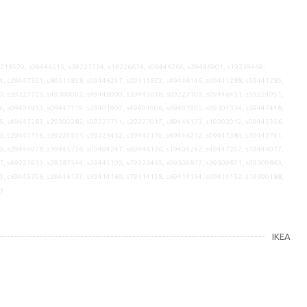
9218529, s09446515, s39227724, s19226674, s09446266, s29446901, s19239469,
4, s29447321, s89311838, s09446247, s29311822, s49446146, s99441288, s59441285,
0, s59227723, s49300002, s49446900, s39445618, s09227103, s09446431, s59224951,
6, s09401913, s09447119, s29401907, s49401906, s69401905, s09301334, s69447418,
5, s49447283, s29300282, s09227711, s29227017, s89446173, s19302012, s09445356,
3, s29447156, s39224551, s59225432, s39447170, s49446212, s09447384, s39445741,
3, s29444978, s39445736, s09404247, s69446126, s19404242, s49447202, s19446077,
7, s49223933, s29287544, s29445100, s79223465, s09309877, s39309871, s09309863,
3, s69445706, s29446133, s39414160, s79414158, s69414154, s09414152, s19300188,
9
IKEA