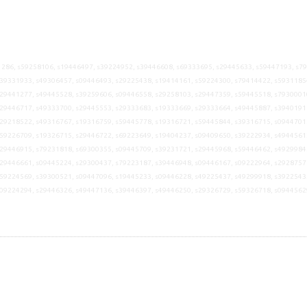
286, s59258106, s19446497, s39224952, s39446608, s69333695, s29445633, s59447193, s7
39331933, s49306457, s09446493, s29225438, s19414161, s59224300, s79414422, s5931185
29441277, s49445528, s39259606, s09446558, s29258103, s29447359, s59445518, s7930001
29446717, s49333700, s29445553, s29333683, s19333669, s29333664, s49445887, s3940191
29218522, s49316767, s19316759, s59445778, s19316721, s59445844, s39316715, s0944701
59226709, s19326715, s29446722, s69223649, s19404237, s09409650, s39222934, s4944561
29446915, s79231818, s69300355, s09445709, s39231721, s29445968, s59446462, s4929984
29446661, s09445224, s29300437, s79223187, s39446948, s09446167, s09222964, s2928757
59224569, s39300521, s09447096, s19445233, s09446228, s49225437, s49299918, s3922543
s09224294, s29446326, s49447136, s39446397, s49446250, s29326729, s59326718, s0944562