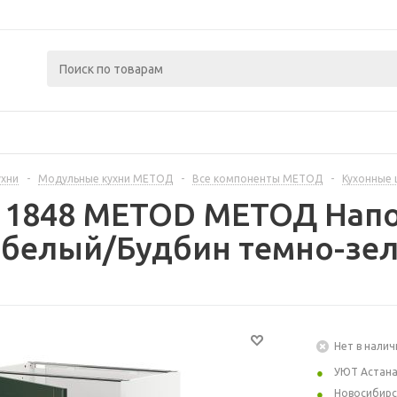
ухни
-
Модульные кухни МЕТОД
-
Все компоненты МЕТОД
-
Кухонные
311848 METOD МЕТОД Нап
 белый/Будбин темно-зел
Нет в налич
УЮТ Астан
Новосибирс