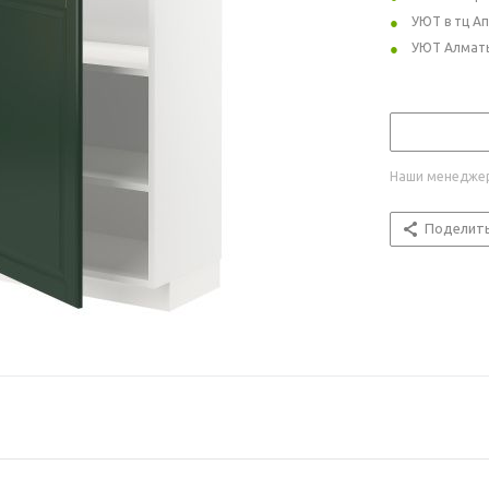
УЮТ в тц А
УЮТ Алмат
Наши менеджер
Поделит