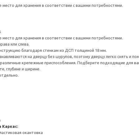
е место для хранения в соответствии с вашими потребностями.
6
е место для хранения в соответствии с вашими потребностями.
рава или слева.
нструкцию благодаря стенкам из ДСП толщиной 18 мм.
навливаются на дверцу без шурупов, поэтому дверцу легко снять и по
различные крепежные приспособления. Подберите подходящие для ваших
е, глубине и ширине.
отдельно.
а
а
Каркас:
ластиковая окантовка