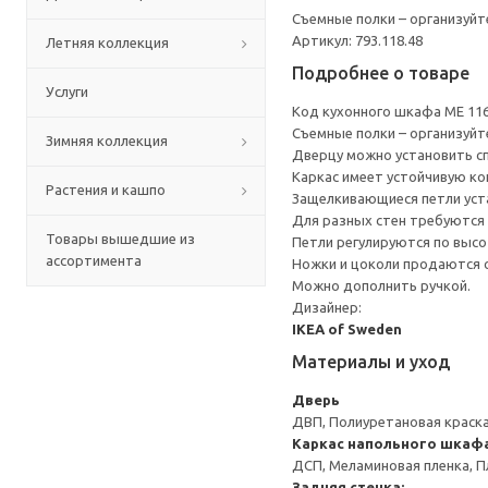
Съемные полки – организуйт
Артикул: 793.118.48
Летняя коллекция
Подробнее о товаре
Услуги
Код кухонного шкафа ME 11
Съемные полки – организуйт
Зимняя коллекция
Дверцу можно установить сп
Каркас имеет устойчивую ко
Растения и кашпо
Защелкивающиеся петли уста
Для разных стен требуются 
Товары вышедшие из
Петли регулируются по высот
ассортимента
Ножки и цоколи продаются 
Можно дополнить ручкой.
Дизайнер:
IKEA of Sweden
Материалы и уход
Дверь
ДВП, Полиуретановая краск
Каркас напольного шкаф
ДСП, Меламиновая пленка, П
Задняя стенка: