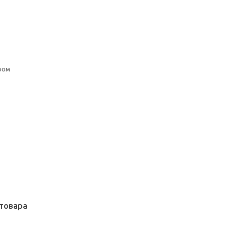
ром
товара