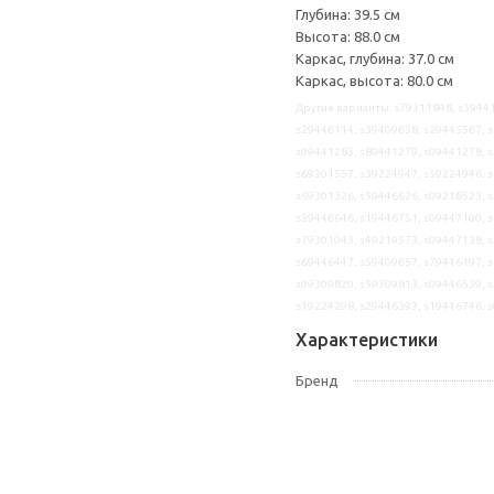
Глубина: 39.5 см
Высота: 88.0 см
Каркас, глубина: 37.0 см
Каркас, высота: 80.0 см
Другие варианты: s79311848, s39441
s29446114, s39409658, s29445567, s
s09441283, s89441279, s09441278, s
s69301557, s39224947, s59224946, s
s69301326, s59446626, s09218523, s
s39446646, s19446751, s09447100, s
s79301043, s49219573, s09447138, s
s69446447, s59409657, s79446197, s
s09309820, s59309813, s09446539, s
s19224298, s29446393, s19446746, 
Характеристики
Бренд