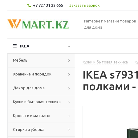
+7 727 31 22 666
Заказать звонок
Интернет магазин товаров
для дома
IKEA
Мебель
Кухни и бытовая техника
-
К
IKEA s79
Хранение и порядок
полками -
Декор для дома
Кухни и бытовая техника
Кровати и матрасы
Стирка и уборка