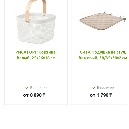
РИСАТОРП Корзина,
СИТА Подушка на стул,
белый, 25x26x18 см
бежевый, 38/35x38x2 см
В наличии
В наличии
от
8 890 ₸
от
1 790 ₸