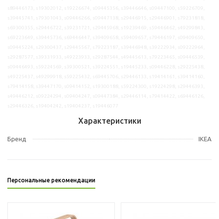
s89446173, s19302012, s19226674, s09445356, s39446646, s09447100, s59226709,
s39445741, s79301043, s09446266, s09447138, s29446915, s29446901, s79231818,
s69300355, s29446722, s39231721, s29445968, s19239469, s59446462, s49299843,
s69223649, s39445736, s69446447, s39409658, s59409657, s79446197, s09409650,
s09445224, s29300437, s29445567, s79223187, s39446948, s39222934, s09222964,
s29287577, s39331933, s49223933, s29287544, s49445613, s79223465, s09446539,
s09446493, s59224569, s39300521, s39224551, s19445233, s09446228, s29225438,
s49225437, s49299918, s59225432, s69445706, s29446133, s19414161, s39414160,
s79414158, s39447170, s09414152, s19300188, s59224300, s19224298, s29446393,
s49446212, s09224294, s09404247, s09447384, s29446114, s79414422, s69446126,
s29446326, s19404242, s19404237, s19446077
Характеристики
Бренд
IKEA
Персональные рекомендации