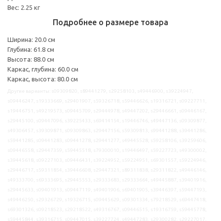
Вес: 2.25 кг
Подробнее о размере товара
Ширина: 20.0 см
Глубина: 61.8 см
Высота: 88.0 см
Каркас, глубина: 60.0 см
Каркас, высота: 80.0 см
Другие варианты: s09309820, s89441279, s29258103, s49446900, s39224947,
s09446247, s19333669, s29401907, s59326718, s59446626, s19316721, s09227711,
s19446751, s49219573, s09445709, s29444978, s49447202, s29446661, s09446167,
s29445100, s09447096, s39225433, s69414154, s19446746, s49447136, s09309877,
s49306457, s39309871, s09309863, s29447156, s59309813, s99441288, s39441286,
s59441285, s09441283, s09441278, s29441277, s49445528, s59258106, s39259606,
s09446558, s29447359, s59445518, s79300010, s19446497, s59227723, s49300002,
s39445618, s09227103, s09446431, s39224952, s59224951, s69301557, s59224946,
s29446717, s59311854, s39446608, s29447321, s89311838, s29311822, s49446146,
s49333700, s69333695, s29445553, s29333683, s29333664, s49445887, s39401916,
s29445633, s09401913, s09447119, s49401906, s69401905, s39446397, s59447193,
s49446250, s29326729, s19326715, s09445629, s09301334, s79218529, s69447418,
s69301326, s09218523, s29218522, s49316767, s09446515, s19316759, s59445778,
s59445844, s39316715, s09447015, s39227724, s49447283, s29300282, s29227017,