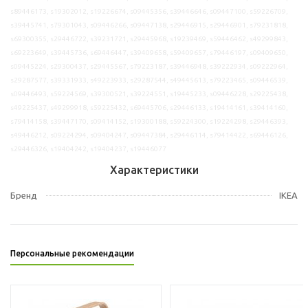
s89446173, s19302012, s19226674, s09445356, s39446646, s09447100, s59226709,
s39445741, s79301043, s09446266, s09447138, s29446915, s29446901, s79231818,
s69300355, s29446722, s39231721, s29445968, s19239469, s59446462, s49299843,
s69223649, s39445736, s69446447, s39409658, s59409657, s79446197, s09409650,
s09445224, s29300437, s29445567, s79223187, s39446948, s39222934, s09222964,
s29287577, s39331933, s49223933, s29287544, s49445613, s79223465, s09446539,
s09446493, s59224569, s39300521, s39224551, s19445233, s09446228, s29225438,
s49225437, s49299918, s59225432, s69445706, s29446133, s19414161, s39414160,
s79414158, s39447170, s09414152, s19300188, s59224300, s19224298, s29446393,
s49446212, s09224294, s09404247, s09447384, s29446114, s79414422, s69446126,
s29446326, s19404242, s19404237, s19446077
Характеристики
Бренд
IKEA
Персональные рекомендации