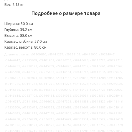
Вес: 2.15 кг
Подробнее о размере товара
Ширина: 30.0 см
Глубина: 39.2 см
Высота: 88.0 см
Каркас, глубина: 37.0 см
Каркас, высота: 80.0 см
Другие варианты: s09309820, s89441279, s29258103, s49446900, s39224947,
s09446247, s19333669, s29401907, s59326718, s59446626, s19316721, s09227711,
s19446751, s49219573, s09445709, s29444978, s49447202, s29446661, s09446167,
s29445100, s09447096, s39225433, s69414154, s19446746, s49447136, s09309877,
s49306457, s39309871, s09309863, s29447156, s59309813, s99441288, s39441286,
s59441285, s09441283, s09441278, s29441277, s49445528, s59258106, s39259606,
s09446558, s29447359, s59445518, s79300010, s19446497, s59227723, s49300002,
s39445618, s09227103, s09446431, s39224952, s59224951, s69301557, s59224946,
s29446717, s59311854, s39446608, s29447321, s89311838, s29311822, s49446146,
s49333700, s69333695, s29445553, s29333683, s29333664, s49445887, s39401916,
s29445633, s09401913, s09447119, s49401906, s69401905, s39446397, s59447193,
s49446250, s29326729, s19326715, s09445629, s09301334, s79218529, s69447418,
s69301326, s09218523, s29218522, s49316767, s09446515, s19316759, s59445778,
s59445844, s39316715, s09447015, s39227724, s49447283, s29300282, s29227017,