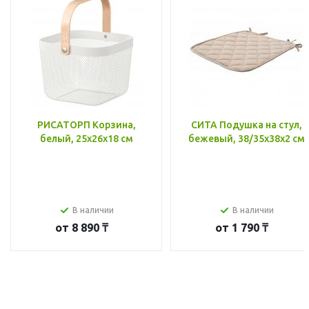
РИСАТОРП Корзина,
СИТА Подушка на стул,
белый, 25x26x18 см
бежевый, 38/35x38x2 см
В наличии
В наличии
от
8 890 ₸
от
1 790 ₸