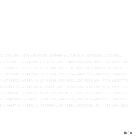
9301326, s59445778, s29300282, s39446646, s79301043, s69300355, s49299843,
2, s19226674, s09445356, s19446751, s09447100, s59226709, s99441288, s39441286,
0, s19446497, s59227723, s49446900, s39445618, s09227103, s09446431, s39224952,
0, s69333695, s29445553, s19333669, s29333664, s49445887, s39401916, s29445633,
4, s79218529, s69447418, s59446626, s09218523, s29218522, s09447015, s39227724,
8, s09445709, s29446722, s39231721, s29445968, s19239469, s59446462, s29444978,
7, s29446661, s09409650, s09445224, s29287577, s39331933, s49223933, s29445100,
9, s09447096, s39224551, s19445233, s09446228, s29225438, s49225437, s39225433,
8, s19446746, s49446212, s09224294, s59445844, s39222934, s79414422, s29446326,
4
IKEA