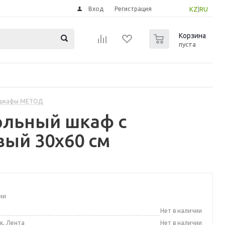
Вход
Регистрация
KZ
|
RU
0
Корзина
пуста
 шкафы МЕТОД
ольный шкаф с
вый 30x60 см
ии
а
Нет в наличии
к, Лента
Нет в наличии