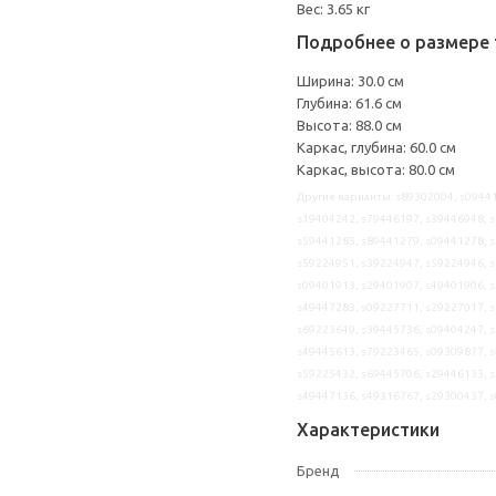
Вес: 3.65 кг
Подробнее о размере 
Ширина: 30.0 см
Глубина: 61.6 см
Высота: 88.0 см
Каркас, глубина: 60.0 см
Каркас, высота: 80.0 см
Другие варианты: s89302004, s09441
s19404242, s79446197, s39446948, s
s59441285, s89441279, s09441278, s
s59224951, s39224947, s59224946, s
s09401913, s29401907, s49401906, s
s49447283, s09227711, s29227017, s
s69223649, s39445736, s09404247, s
s49445613, s79223465, s09309877, s
s59225432, s69445706, s29446133, s
s49447136, s49316767, s29300437, 
Характеристики
Бренд