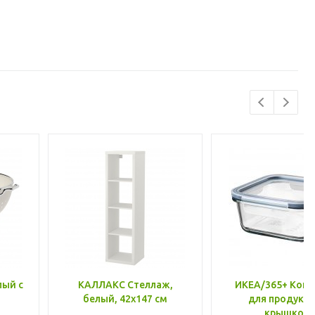
лый с
КАЛЛАКС Стеллаж,
ИКЕА/365+ Конт
белый, 42x147 см
для продукто
крышкой,