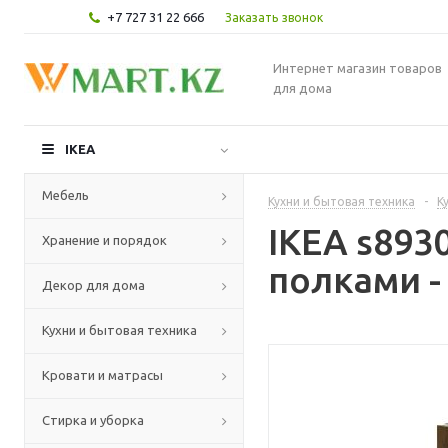
+7 727 31 22 666
Заказать звонок
Интернет магазин товаров
для дома
IKEA
Мебель
Кухни и бытовая техника
-
К
IKEA s89
Хранение и порядок
полками -
Декор для дома
Кухни и бытовая техника
Кровати и матрасы
Стирка и уборка