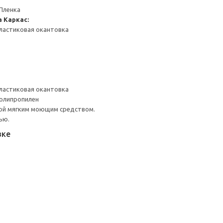
Пленка
а
Каркас:
ластиковая окантовка
ластиковая окантовка
Полипропилен
ой мягким моющим средством.
ью.
вке