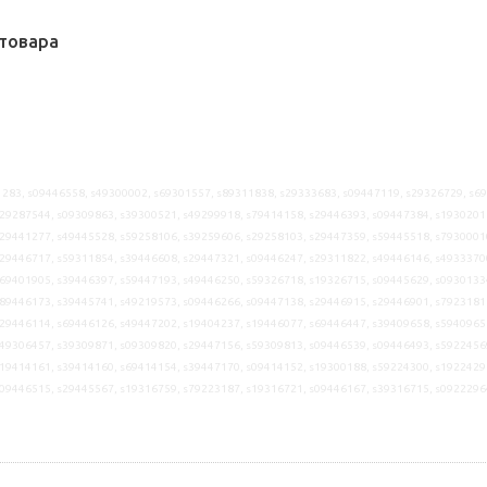
товара
283, s09446558, s49300002, s69301557, s89311838, s29333683, s09447119, s29326729, s6
29287544, s09309863, s39300521, s49299918, s79414158, s29446393, s09447384, s1930201
29441277, s49445528, s59258106, s39259606, s29258103, s29447359, s59445518, s7930001
29446717, s59311854, s39446608, s29447321, s09446247, s29311822, s49446146, s4933370
69401905, s39446397, s59447193, s49446250, s59326718, s19326715, s09445629, s0930133
89446173, s39445741, s49219573, s09446266, s09447138, s29446915, s29446901, s7923181
29446114, s69446126, s49447202, s19404237, s19446077, s69446447, s39409658, s5940965
49306457, s39309871, s09309820, s29447156, s59309813, s09446539, s09446493, s5922456
19414161, s39414160, s69414154, s39447170, s09414152, s19300188, s59224300, s1922429
s09446515, s29445567, s19316759, s79223187, s19316721, s09446167, s39316715, s0922296