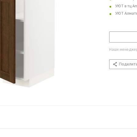
УЮТ в тц А
УЮТ Алмат
Наши менеджер
Поделит