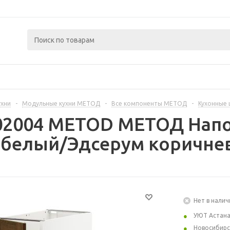
ухни
-
Модульные кухни МЕТОД
-
Все компоненты МЕТОД
-
Кухонные
302004 METOD МЕТОД Нап
 белый/Эдсерум коричне
Нет в налич
УЮТ Астан
Новосибирс