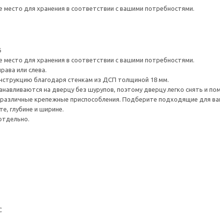
е место для хранения в соответствии с вашими потребностями.
6
е место для хранения в соответствии с вашими потребностями.
рава или слева.
нструкцию благодаря стенкам из ДСП толщиной 18 мм.
навливаются на дверцу без шурупов, поэтому дверцу легко снять и по
различные крепежные приспособления. Подберите подходящие для ваших
е, глубине и ширине.
отдельно.
С