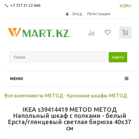
+7 727 31 22 666
KZ
|
RU
Вход
Регистрация
0
Найти
МЕНЮ
Все компоненты МЕТОД
-
Кухонные шкафы МЕТОД
IKEA s39414419 METOD МЕТОД
Напольный шкаф с полками - белый
Ерста/глянцевый светлая бирюза 40x37
см