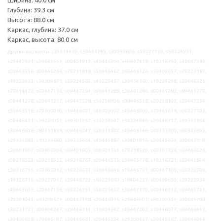
Глубина: 39.3 см
Высота: 88.0 см
Каркас, глубина: 37.0 см
Каркас, высота: 80.0 см
Другие варианты: s39414419, s59441285, s39259606, s59227723, s59224951,
s29447321, s29445553, s09401913, s49446250, s69447418, s19316759, s49447283,
s09445356, s09446266, s79231818, s59446462, s69446126, s59409657, s79223187,
s49223933, s39309871, s59224569, s49225437, s39414160, s19224298, s29446326,
s79414422, s49447136, s09447384, s99441288, s39441286, s09441283, s89441279,
s09441278, s29441277, s49445528, s59258106, s09446558, s29258103, s29447359,
s59445518, s79300010, s19446497, s49300002, s49446900, s39445618, s09227103,
s09446431, s39224952, s69301557, s39224947, s59224946, s29446717, s59311854,
s39446608, s89311838, s09446247, s29311822, s49446146, s49333700, s69333695,
s29333683, s19333669, s29333664, s49445887, s39401916, s29445633, s09447119,
s29401907, s49401906, s69401905, s09301334, s79218529, s69301326, s59446626,
s09218523, s29218522, s49316767, s09446515, s59445778, s19316721, s59445844,
s39316715, s19302012, s19226674, s39446646, s19446751, s09447100, s59226709,
s19326715, s29227017, s29446722, s69223649, s19404237, s09409650, s39222934,
s49445613, s29447156, s39224551, s59225432, s39447170, s49446212, s39445741,
s79301043, s49219573, s09447138, s29446915, s29446901, s69300355, s09445709,
s39231721, s09404247, s29446114, s19404242, s49447202, s19446077, s69446447,
s39409658, s79446197, s29446661, s09445224, s29300437, s29445567, s39446948,