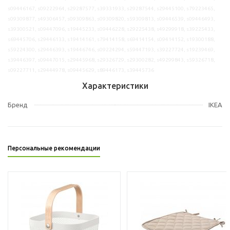
s09446167, s09222964, s29287577, s39331933, s29287544, s29445100, s79223465,
s09309877, s49306457, s09309863, s09309820, s59309813, s09446539, s09446493,
s39300521, s09447096, s19445233, s09446228, s29225438, s49299918, s39225433,
s69445706, s29446133, s19414161, s79414158, s69414154, s09414152, s19300188,
s59224300, s29446393, s19446746, s09224294, s59447193, s39227724, s19239469,
s39446397, s09447015, s29445968, s29326729, s29300282, s49299843, s59326718,
s09227711, s29444978, s09445629, s89446173, s39445736
Характеристики
Бренд
IKEA
Персональные рекомендации