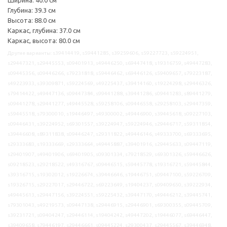
Глубина: 39.3 см
Высота: 88.0 см
Каркас, глубина: 37.0 см
Каркас, высота: 80.0 см
Другие варианты: s39414419, s59441285, s39259606, s59227723, s59224951,
s29447321, s29445553, s09401913, s49446250, s69447418, s19316759, s49447283,
s09445356, s09446266, s79231818, s59446462, s69446126, s59409657, s79223187,
s49223933, s39309871, s59224569, s49225437, s39414160, s19224298, s29446326,
s79414422, s49447136, s09447384, s99441288, s39441286, s09441283, s89441279,
s09441278, s29441277, s49445528, s59258106, s09446558, s29258103, s29447359,
s59445518, s79300010, s19446497, s49300002, s49446900, s39445618, s09227103,
s09446431, s39224952, s69301557, s39224947, s59224946, s29446717, s59311854,
s39446608, s89311838, s09446247, s29311822, s49446146, s49333700, s69333695,
s29333683, s19333669, s29333664, s49445887, s39401916, s29445633, s09447119,
s29401907, s49401906, s69401905, s09301334, s79218529, s69301326, s59446626,
s09218523, s29218522, s49316767, s09446515, s59445778, s19316721, s59445844,
s39316715, s19302012, s19226674, s39446646, s19446751, s09447100, s59226709,
s19326715, s29227017, s29446722, s69223649, s19404237, s09409650, s39222934,
s49445613, s29447156, s39224551, s59225432, s39447170, s49446212, s39445741,
s79301043, s49219573, s09447138, s29446915, s29446901, s69300355, s09445709,
s39231721, s09404247, s29446114, s19404242, s49447202, s19446077, s69446447,
s39409658, s79446197, s29446661, s09445224, s29300437, s29445567, s39446948,