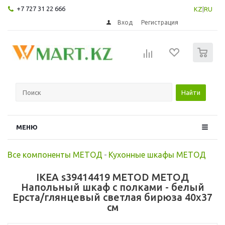
+7 727 31 22 666
KZ
|
RU
Вход
Регистрация
0
Найти
МЕНЮ
Все компоненты МЕТОД
-
Кухонные шкафы МЕТОД
IKEA s39414419 METOD МЕТОД
Напольный шкаф с полками - белый
Ерста/глянцевый светлая бирюза 40x37
см