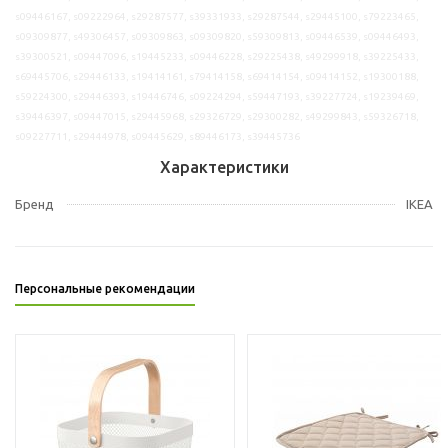
s09446167, s09222964, s29287577, s39331933, s29287544, s29445100, s79223465,
s09309877, s49306457, s09309863, s09309820, s59309813, s09446539, s09446493,
s39300521, s09447096, s19445233, s09446228, s29225438, s49299918, s39225433,
s69445706, s29446133, s19414161, s79414158, s69414154, s09414152, s19300188,
s59224300, s29446393, s19446746, s09224294, s59447193, s39227724, s19239469,
s39446397, s09447015, s29445968, s29326729, s29300282, s49299843, s59326718,
s09227711, s29444978, s09445629, s89446173, s39445736
Характеристики
Бренд
IKEA
Персональные рекомендации