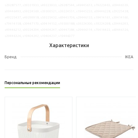
s29287577, s39331933, s49223933, s29287544, s49445613, s79223465, s09446539,
s09446493, s59224569, s39300521, s39224551, s19445233, s09446228, s29225438,
s49225437, s49299918, s59225432, s69445706, s29446133, s19414161, s39414160,
s79414158, s39447170, s09414152, s19300188, s59224300, s19224298, s29446393,
s49446212, s09224294, s09404247, s09447384, s29446114, s79414422, s69446126,
s29446326, s19404242, s19404237, s19446077
Характеристики
Бренд
IKEA
Персональные рекомендации