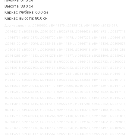
Высота: 88.0 см
Каркас, глубина: 60.0 см
Каркас, высота: 80.0 см
Другие варианты: s09309820, s89441279, s29258103, s49446900, s39224947,
s09446247, s19333669, s29401907, s59326718, s59446626, s19316721, s09227711,
s19446751, s49219573, s09445709, s29444978, s49447202, s29446661, s09446167,
s29445100, s09447096, s39225433, s69414154, s19446746, s49447136, s09309877,
s49306457, s39309871, s09309863, s29447156, s59309813, s99441288, s39441286,
s59441285, s09441283, s09441278, s29441277, s49445528, s59258106, s39259606,
s09446558, s29447359, s59445518, s79300010, s19446497, s59227723, s49300002,
s39445618, s09227103, s09446431, s39224952, s59224951, s69301557, s59224946,
s29446717, s59311854, s39446608, s29447321, s89311838, s29311822, s49446146,
s49333700, s69333695, s29445553, s29333683, s29333664, s49445887, s39401916,
s29445633, s09401913, s09447119, s49401906, s69401905, s39446397, s59447193,
s49446250, s29326729, s19326715, s09445629, s09301334, s79218529, s69447418,
s69301326, s09218523, s29218522, s49316767, s09446515, s19316759, s59445778,
s59445844, s39316715, s09447015, s39227724, s49447283, s29300282, s29227017,
s89446173, s19302012, s19226674, s09445356, s39446646, s09447100, s59226709,
s39445741, s79301043, s09446266, s09447138, s29446915, s29446901, s79231818,
s69300355, s29446722, s39231721, s29445968, s19239469, s59446462, s49299843,
s69223649, s39445736, s69446447, s39409658, s59409657, s79446197, s09409650,
s09445224, s29300437, s29445567, s79223187, s39446948, s39222934, s09222964,