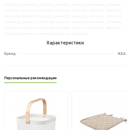
s29287544, s29445100, s79223465, s09309877, s49306457, s09309863, s09309820,
s59309813, s09446539, s09446493, s39300521, s09447096, s19445233, s09446228,
s29225438, s49299918, s39225433, s69445706, s29446133, s19414161, s79414158,
s69414154, s09414152, s19300188, s59224300, s29446393, s19446746, s09224294,
s79414422, s49447136, s29300282, s49299843, s09227711, s29444978, s89446173,
s39445736, s09447015, s29445968, s39227724, s19239469
Характеристики
Бренд
IKEA
Персональные рекомендации