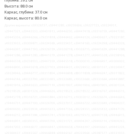
Высота: 88.0 см
Каркас, глубина: 37.0 см
Каркас, высота: 80.0 см
Другие варианты: s59326737, s59441285, s39259606, s59227723, s59224951,
s29447321, s29445553, s09401913, s49446250, s69447418, s19316759, s49447283,
s09445356, s09446266, s79231818, s59446462, s69446126, s59409657, s79223187,
s49223933, s39309871, s59224569, s49225437, s39414160, s19224298, s29446326,
s39446397, s59447193, s29326729, s59326718, s19326715, s09445629, s99441288,
s39441286, s09441283, s89441279, s09441278, s29441277, s49445528, s59258106,
s09446558, s29258103, s29447359, s59445518, s79300010, s19446497, s49300002,
s49446900, s39445618, s09227103, s09446431, s39224952, s69301557, s39224947,
s59224946, s29446717, s59311854, s39446608, s89311838, s09446247, s29311822,
s49446146, s49333700, s69333695, s29333683, s19333669, s29333664, s49445887,
s39401916, s29445633, s09447119, s29401907, s49401906, s69401905, s09301334,
s79218529, s69301326, s59446626, s09218523, s29218522, s49316767, s09446515,
s59445778, s19316721, s59445844, s39316715, s19302012, s19226674, s39446646,
s19446751, s09447100, s59226709, s29227017, s29446722, s69223649, s19404237,
s09409650, s39222934, s49445613, s29447156, s39224551, s59225432, s39447170,
s49446212, s09447384, s39445741, s79301043, s49219573, s09447138, s29446915,
s29446901, s69300355, s09445709, s39231721, s09404247, s29446114, s19404242,
s49447202, s19446077, s69446447, s39409658, s79446197, s29446661, s09445224,
s29300437, s29445567, s39446948, s09446167, s09222964, s29287577, s39331933,