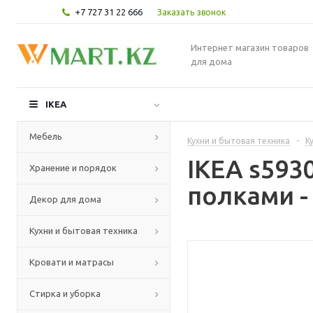
+7 727 31 22 666
Заказать звонок
Интернет магазин товаров
для дома
IKEA
Мебель
Кухни и бытовая техника
-
К
IKEA s59
Хранение и порядок
полками -
Декор для дома
Кухни и бытовая техника
Кровати и матрасы
Стирка и уборка