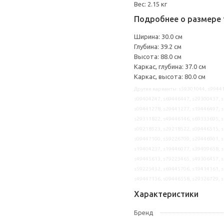
Вес: 2.15 кг
Подробнее о размере 
Ширина: 30.0 см
Глубина: 39.2 см
Высота: 88.0 см
Каркас, глубина: 37.0 см
Каркас, высота: 80.0 см
Другие варианты: s59301044, s99441
s09404247, s69446447, s29300437, s
s09441278, s29441277, s19446497, s
s29311822, s49446146, s69333695, s
s09218523, s29218522, s09446515, s
s09447100, s59226709, s29446901, s
s19404237, s19446077, s39409658, s
s49445613, s79223465, s49306457, s
s59225432, s69445706, s19414161, s
s49447136, s09446558, s29326729, 
Характеристики
Бренд