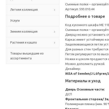
Съемные полки – организуйт
Артикул: 593.010.44
Летняя коллекция
Подробнее о товаре
Услуги
Код кухонного шкафа ME 11
Съемные полки – организуйт
Зимняя коллекция
Дверцу можно установить сп
Каркас имеет устойчивую ко
Растения и кашпо
Защелкивающиеся петли уста
Для разных стен требуются 
Товары вышедшие из
Петли регулируются по высот
ассортимента
Ножки и цоколи продаются 
Можно дополнить ручкой.
Дизайнер:
IKEA of Sweden/J Löfgren/
Материалы и уход
Дверь
Основные части:
ДСП
Фронтальная сторона/ За
Полимерная пленка (мин. 90
Кромка: