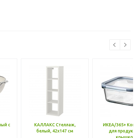
лый с
КАЛЛАКС Стеллаж,
ИКЕА/365+ Конт
белый, 42x147 см
для продукто
крышкой,