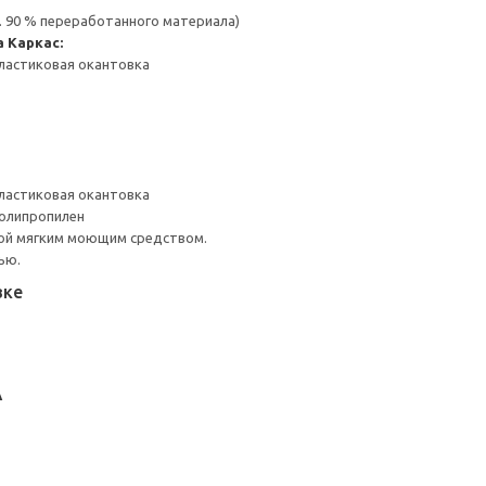
. 90 % переработанного материала)
а
Каркас:
ластиковая окантовка
ластиковая окантовка
Полипропилен
ой мягким моющим средством.
ью.
вке
А