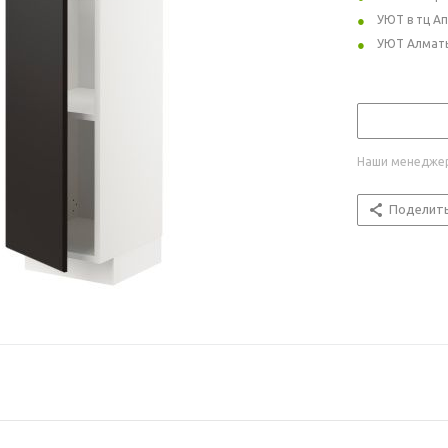
УЮТ в тц А
УЮТ Алмат
Наши менеджер
Поделит