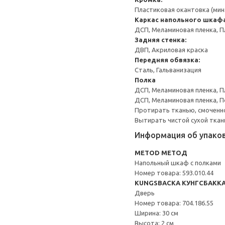
Пластиковая окантовка (мин
Каркас напольного шкаф
ДСП, Меламиновая пленка, П
Задняя стенка:
ДВП, Акриловая краска
Передняя обвязка:
Сталь, Гальванизация
Полка
ДСП, Меламиновая пленка, П
ДСП, Меламиновая пленка, 
Протирать тканью, смоченн
Вытирать чистой сухой ткан
Информация об упако
METOD МЕТОД
Напольный шкаф с полками
Номер товара: 593.010.44
KUNGSBACKA КУНГСБАКК
Дверь
Номер товара: 704.186.55
Ширина: 30 см
Высота: 2 см