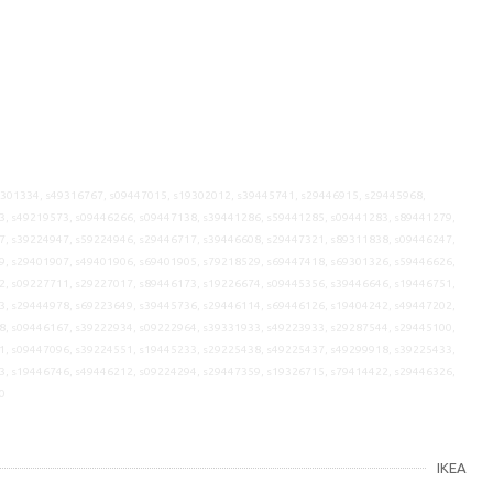
9301334, s49316767, s09447015, s19302012, s39445741, s29446915, s29445968,
3, s49219573, s09446266, s09447138, s39441286, s59441285, s09441283, s89441279,
7, s39224947, s59224946, s29446717, s39446608, s29447321, s89311838, s09446247,
9, s29401907, s49401906, s69401905, s79218529, s69447418, s69301326, s59446626,
2, s09227711, s29227017, s89446173, s19226674, s09445356, s39446646, s19446751,
3, s29444978, s69223649, s39445736, s29446114, s69446126, s19404242, s49447202,
8, s09446167, s39222934, s09222964, s39331933, s49223933, s29287544, s29445100,
1, s09447096, s39224551, s19445233, s29225438, s49225437, s49299918, s39225433,
3, s19446746, s49446212, s09224294, s29447359, s19326715, s79414422, s29446326,
0
IKEA