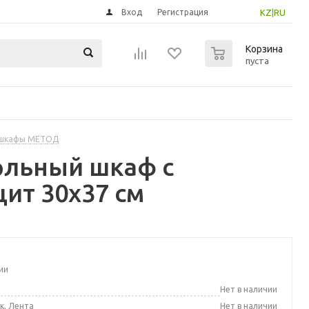
Вход
Регистрация
KZ
|
RU
0
Корзина
пуста
 шкафы МЕТОД
ольный шкаф с
ит 30x37 см
ии
а
Нет в наличии
к, Лента
Нет в наличии