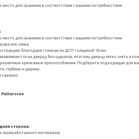
е место для хранения в соответствии с вашими потребностями.
8
е место для хранения в соответствии с вашими потребностями.
рава или слева.
нструкцию благодаря стенкам из ДСП толщиной 18 мм.
навливаются на дверцу без шурупов, поэтому дверцу легко снять и по
различные крепежные приспособления. Подберите подходящие для ваших
е, глубине и ширине.
отдельно.
J Pettersson
дняя сторона:
 % переработанного материала)