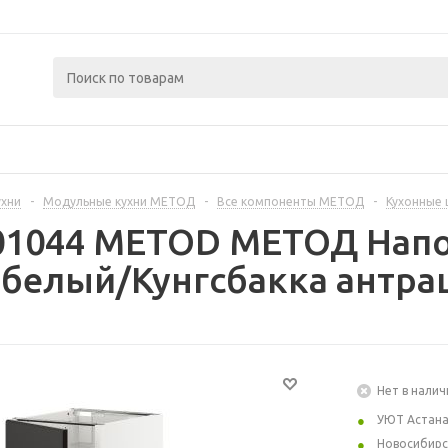
ухни
-
Модульные кухни МЕТОД
-
Все компоненты МЕТОД
-
Кухонные
301044 METOD МЕТОД Нап
 белый/Кунгсбакка антрац
Нет в налич
УЮТ Астан
Новосибирс