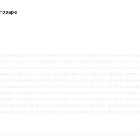
товара
288, s49445528, s79300010, s09446431, s59311854, s49333700, s39401916, s39446397, s0
29287577, s09309877, s09446539, s09446228, s29446133, s19300188, s09447384, s7930104
59227723, s49300002, s49446900, s39445618, s09227103, s39224952, s59224951, s6930155
29445553, s29333683, s19333669, s29333664, s49445887, s29445633, s09401913, s0944711
19316759, s59445778, s19316721, s59445844, s39316715, s39227724, s49447283, s2930028
79231818, s69300355, s09445709, s29446722, s39231721, s19239469, s59446462, s4929984
59409657, s79446197, s29446661, s09409650, s09445224, s29445567, s79223187, s3944694
39309871, s09309863, s09309820, s29447156, s59309813, s09446493, s59224569, s3930052
39414160, s79414158, s69414154, s39447170, s09414152, s59224300, s19224298, s2944639
s29258103, s59326718, s59445518, s09445629, s59258106, s59447193, s39259606, s4944625