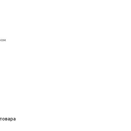
ром
товара