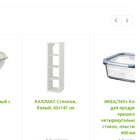
лый с
КАЛЛАКС Стеллаж,
ИКЕА/365+ Конт
белый, 42x147 см
для продукто
крышкой,
четырехугольной
стекло, пластик 
600 мл