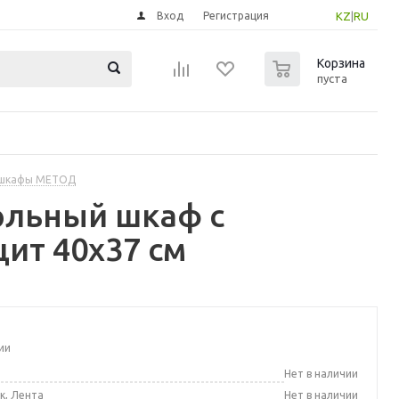
Вход
Регистрация
KZ
|
RU
0
Корзина
пуста
 шкафы МЕТОД
ольный шкаф с
ит 40x37 см
ии
а
Нет в наличии
к, Лента
Нет в наличии