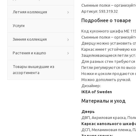
Съемные полки – организуйт
Артикул: 593.319.32
Летняя коллекция
Подробнее о товаре
Услуги
Код кухонного шкафа ME 11
Съемные полки – организуйт
Зимняя коллекция
Дверцу можно установить сп
Каркас имеет устойчивую ко
Растения и кашпо
Защелкивающиеся петли уста
Для разных стен требуются 
Товары вышедшие из
Петли регулируются по высот
ассортимента
Ножки и цоколи продаются 
Можно дополнить ручкой.
Дизайнер:
IKEA of Sweden
Материалы и уход
Дверь
ДВП, Акриловая краска, Пол
Каркас напольного шкаф
ДСП, Меламиновая пленка, П
Задняя стенка: