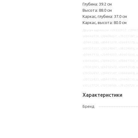
Глубина: 39.2 см
Высота: 88.0 см
Каркас, глубина: 37.0 см
Каркас, высота: 80.0 см
Другие варианты: s59331932, s59441
s69446126, s59409657, s79223187, s
s09441283, s89441279, s09441278, s
s69301557, s39224947, s59224946, s
s09447119, s29401907, s49401906, s
s39446646, s19446751, s09447100, s
s79301043, s49219573, s09447138, s
s29300437, s29445567, s39446948, s
s39225433, s69445706, s29446133, s
s39227724, s19239469, s29326729, 
Характеристики
Бренд