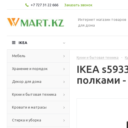
+7 727 31 22 666
Заказать звонок
Интернет магазин товаров
для дома
IKEA
Мебель
Кухни и бытовая техника
-
К
IKEA s59
Хранение и порядок
полками -
Декор для дома
Кухни и бытовая техника
Кровати и матрасы
Стирка и уборка