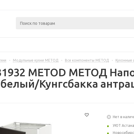
ухни
-
Модульные кухни МЕТОД
-
Все компоненты МЕТОД
-
Кухонные
331932 METOD МЕТОД Нап
 белый/Кунгсбакка антрац
Нет в налич
УЮТ Астан
Новосибирс