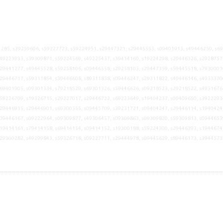
285, s39259606, s59227723, s59224951, s29447321, s29445553, s09401913, s49446250, s6
49223933, s39309871, s59224569, s49225437, s39414160, s19224298, s29446326, s2928757
29441277, s49445528, s59258106, s09446558, s29258103, s29447359, s59445518, s7930001
29446717, s59311854, s39446608, s89311838, s09446247, s29311822, s49446146, s4933370
69401905, s09301334, s79218529, s69301326, s59446626, s09218523, s29218522, s4931676
59226709, s19326715, s29227017, s29446722, s69223649, s19404237, s09409650, s3922293
29446915, s29446901, s69300355, s09445709, s39231721, s09404247, s29446114, s1940424
09446167, s09222964, s09309877, s49306457, s09309863, s09309820, s59309813, s0944653
19414161, s79414158, s69414154, s09414152, s19300188, s59224300, s29446393, s1944674
s29300282, s49299843, s59326718, s09227711, s29444978, s09445629, s89446173, s3944573