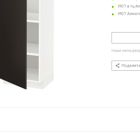
УЮТ в тц А
УЮТ Алмат
Наши менеджер
Поделит