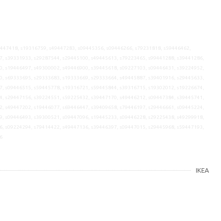
9447418, s19316759, s49447283, s09445356, s09446266, s79231818, s59446462,
7, s39331933, s29287544, s29445100, s49445613, s79223465, s99441288, s39441286,
0, s19446497, s49300002, s49446900, s39445618, s09227103, s09446431, s39224952,
0, s69333695, s29333683, s19333669, s29333664, s49445887, s39401916, s29445633,
7, s09446515, s59445778, s19316721, s59445844, s39316715, s19302012, s19226674,
4, s29447156, s39224551, s59225432, s39447170, s49446212, s09447384, s39445741,
2, s49447202, s19446077, s69446447, s39409658, s79446197, s29446661, s09445224,
9, s09446493, s39300521, s09447096, s19445233, s09446228, s29225438, s49299918,
6, s09224294, s79414422, s49447136, s39446397, s09447015, s29445968, s59447193,
6
IKEA