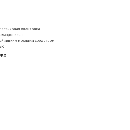
ластиковая окантовка
Полипропилен
ой мягким моющим средством.
ью.
вке