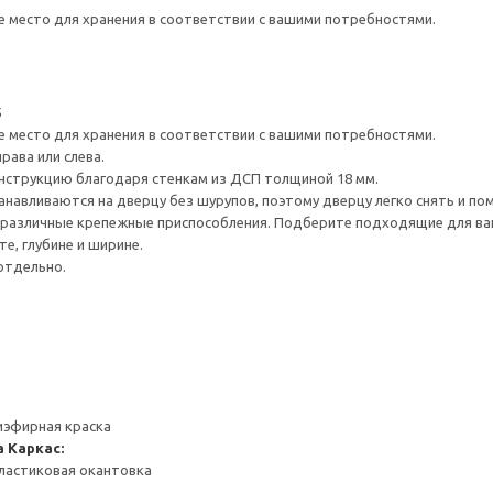
е место для хранения в соответствии с вашими потребностями.
5
е место для хранения в соответствии с вашими потребностями.
рава или слева.
нструкцию благодаря стенкам из ДСП толщиной 18 мм.
навливаются на дверцу без шурупов, поэтому дверцу легко снять и по
различные крепежные приспособления. Подберите подходящие для ваших
е, глубине и ширине.
отдельно.
иэфирная краска
а
Каркас:
ластиковая окантовка