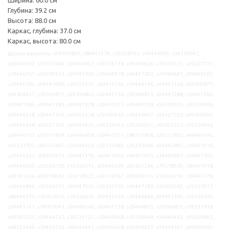
Глубина: 39.2 см
Высота: 88.0 см
Каркас, глубина: 37.0 см
Каркас, высота: 80.0 см
Другие варианты: s09309820, s89441279, s29258103, s49446900, s39224947,
s09446247, s19333669, s29401907, s59326718, s59446626, s19316721, s09227711,
s19446751, s49219573, s09445709, s29444978, s49447202, s29446661, s09446167,
s29445100, s09447096, s39225433, s69414154, s19446746, s49447136, s09309877,
s49306457, s39309871, s09309863, s29447156, s59309813, s99441288, s39441286,
s59441285, s09441283, s09441278, s29441277, s49445528, s59258106, s39259606,
s09446558, s29447359, s59445518, s79300010, s19446497, s59227723, s49300002,
s39445618, s09227103, s09446431, s39224952, s59224951, s69301557, s59224946,
s29446717, s59311854, s39446608, s29447321, s89311838, s29311822, s49446146,
s49333700, s69333695, s29445553, s29333683, s29333664, s49445887, s39401916,
s29445633, s09401913, s09447119, s49401906, s69401905, s39446397, s59447193,
s49446250, s29326729, s19326715, s09445629, s09301334, s79218529, s69447418,
s69301326, s09218523, s29218522, s49316767, s09446515, s19316759, s59445778,
s59445844, s39316715, s09447015, s39227724, s49447283, s29300282, s29227017,
s89446173, s19302012, s19226674, s09445356, s39446646, s09447100, s59226709,
s39445741, s79301043, s09446266, s09447138, s29446915, s29446901, s79231818,
s69300355, s29446722, s39231721, s29445968, s19239469, s59446462, s49299843,
s69223649, s39445736, s69446447, s39409658, s59409657, s79446197, s09409650,