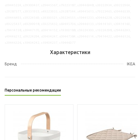
s09445224, s29300437, s29445567, s79223187, s39446948, s39222934, s09222964,
s29287577, s39331933, s49223933, s29287544, s49445613, s79223465, s09446539,
s09446493, s59224569, s39300521, s39224551, s19445233, s09446228, s29225438,
s49225437, s49299918, s59225432, s69445706, s29446133, s19414161, s39414160,
s79414158, s39447170, s09414152, s19300188, s59224300, s19224298, s29446393,
s49446212, s09224294, s09404247, s09447384, s29446114, s79414422, s69446126,
s29446326, s19404242, s19404237, s19446077
Характеристики
Бренд
IKEA
Персональные рекомендации