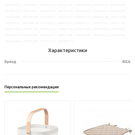
s09445224, s29300437, s29445567, s79223187, s39446948, s39222934, s09222964,
s29287577, s39331933, s49223933, s29287544, s49445613, s79223465, s09446539,
s09446493, s59224569, s39300521, s39224551, s19445233, s09446228, s29225438,
s49225437, s49299918, s59225432, s69445706, s29446133, s19414161, s39414160,
s79414158, s39447170, s09414152, s19300188, s59224300, s19224298, s29446393,
s49446212, s09224294, s09404247, s09447384, s29446114, s79414422, s69446126,
s29446326, s19404242, s19404237, s19446077
Характеристики
Бренд
IKEA
Персональные рекомендации