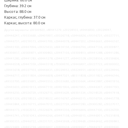
Глубина: 39.2 см
Высота: 88.0 см
Каркас, глубина: 37.0 см
Каркас, высота: 80.0 см
Другие варианты: s09309820, s89441279, s29258103, s49446900, s39224947,
s09446247, s19333669, s29401907, s59326718, s59446626, s19316721, s09227711,
s19446751, s49219573, s09445709, s29444978, s49447202, s29446661, s09446167,
s29445100, s09447096, s39225433, s69414154, s19446746, s49447136, s09309877,
s49306457, s39309871, s09309863, s29447156, s59309813, s99441288, s39441286,
s59441285, s09441283, s09441278, s29441277, s49445528, s59258106, s39259606,
s09446558, s29447359, s59445518, s79300010, s19446497, s59227723, s49300002,
s39445618, s09227103, s09446431, s39224952, s59224951, s69301557, s59224946,
s29446717, s59311854, s39446608, s29447321, s89311838, s29311822, s49446146,
s49333700, s69333695, s29445553, s29333683, s29333664, s49445887, s39401916,
s29445633, s09401913, s09447119, s49401906, s69401905, s39446397, s59447193,
s49446250, s29326729, s19326715, s09445629, s09301334, s79218529, s69447418,
s69301326, s09218523, s29218522, s49316767, s09446515, s19316759, s59445778,
s59445844, s39316715, s09447015, s39227724, s49447283, s29300282, s29227017,
s89446173, s19302012, s19226674, s09445356, s39446646, s09447100, s59226709,
s39445741, s79301043, s09446266, s09447138, s29446915, s29446901, s79231818,
s69300355, s29446722, s39231721, s29445968, s19239469, s59446462, s49299843,
s69223649, s39445736, s69446447, s39409658, s59409657, s79446197, s09409650,