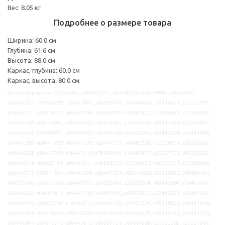
Вес: 8.05 кг
Подробнее о размере товара
Ширина: 60.0 см
Глубина: 61.6 см
Высота: 88.0 см
Каркас, глубина: 60.0 см
Каркас, высота: 80.0 см
Другие варианты: s09309820, s89441279, s29258103, s49446900, s39224947,
s09446247, s19333669, s29401907, s59326718, s59446626, s19316721, s09227711,
s19446751, s49219573, s09445709, s29444978, s49447202, s29446661, s09446167,
s29445100, s09447096, s39225433, s69414154, s19446746, s49447136, s09309877,
s49306457, s39309871, s09309863, s29447156, s59309813, s99441288, s39441286,
s59441285, s09441283, s09441278, s29441277, s49445528, s59258106, s39259606,
s09446558, s29447359, s59445518, s79300010, s19446497, s59227723, s49300002,
s39445618, s09227103, s09446431, s39224952, s59224951, s69301557, s59224946,
s29446717, s59311854, s39446608, s29447321, s89311838, s29311822, s49446146,
s49333700, s69333695, s29445553, s29333683, s29333664, s49445887, s39401916,
s29445633, s09401913, s09447119, s49401906, s69401905, s39446397, s59447193,
s49446250, s29326729, s19326715, s09445629, s09301334, s79218529, s69447418,
s69301326, s09218523, s29218522, s49316767, s09446515, s19316759, s59445778,
s59445844, s39316715, s09447015, s39227724, s49447283, s29300282, s29227017,