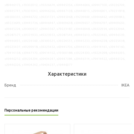
s89446173, s19302012, s19226674, s09445356, s39446646, s09447100, s59226709,
s39445741, s79301043, s09446266, s09447138, s29446915, s29446901, s79231818,
s69300355, s29446722, s39231721, s29445968, s19239469, s59446462, s49299843,
s69223649, s39445736, s69446447, s39409658, s59409657, s79446197, s09409650,
s09445224, s29300437, s29445567, s79223187, s39446948, s39222934, s09222964,
s29287577, s39331933, s49223933, s29287544, s49445613, s79223465, s09446539,
s09446493, s59224569, s39300521, s39224551, s19445233, s09446228, s29225438,
s49225437, s49299918, s59225432, s69445706, s29446133, s19414161, s39414160,
s79414158, s39447170, s09414152, s19300188, s59224300, s19224298, s29446393,
s49446212, s09224294, s09404247, s09447384, s29446114, s79414422, s69446126,
s29446326, s19404242, s19404237, s19446077
Характеристики
Бренд
IKEA
Персональные рекомендации