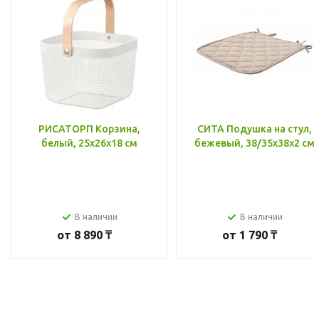
РИСАТОРП Корзина,
СИТА Подушка на стул,
белый, 25x26x18 см
бежевый, 38/35x38x2 см
В наличии
В наличии
от
8 890 ₸
от
1 790 ₸