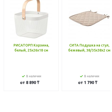
РИСАТОРП Корзина,
СИТА Подушка на стул,
белый, 25x26x18 см
бежевый, 38/35x38x2 см
В наличии
В наличии
от
8 890 ₸
от
1 790 ₸