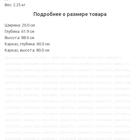
Вес: 2.25 кг
Подробнее о размере товара
Ширина: 20.0 см
Глубина: 61.9 см
Высота: 88.0 см
Каркас, глубина: 60.0 см
Каркас, высота: 80.0 см
Другие варианты: s69258101, s29441277, s59445518, s09227103, s29446717,
s49446146, s49445887, s69401905, s09445629, s29218522, s39316715, s89446173,
s59226709, s09447138, s39231721, s39445736, s19446077, s09445224, s09222964,
s79223465, s59309813, s19445233, s69445706, s09414152, s09224294, s09447384,
s49445528, s59258106, s39259606, s09446558, s29258103, s29447359, s99441288,
s39441286, s59441285, s09441283, s89441279, s09441278, s79300010, s19446497,
s59227723, s49300002, s49446900, s39445618, s09446431, s39224952, s59224951,
s69301557, s39224947, s59224946, s39401916, s29445633, s09401913, s09447119,
s29401907, s49401906, s39446397, s59447193, s49446250, s29326729, s59326718,
s19326715, s09301334, s79218529, s69447418, s69301326, s59446626, s09218523,
s49316767, s09446515, s19316759, s59445778, s19316721, s59445844, s09447015,
s39227724, s49447283, s29300282, s09227711, s29227017, s19302012, s19226674,
s09445356, s39446646, s19446751, s09447100, s39445741, s79301043, s49219573,
s09446266, s29446915, s29446901, s79231818, s69300355, s09445709, s29446722,