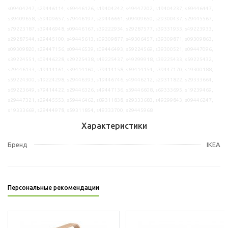
s09404247, s29446114, s69446126, s19404242, s49447202, s19404237, s69446447,
s39409658, s59409657, s79446197, s29446661, s09409650, s29300437, s29445567,
s79223187, s39446948, s09446167, s39222934, s29287577, s39331933, s49223933,
s29287544, s29445100, s49445613, s09309877, s49306457, s39309871, s09309863,
s09309820, s29447156, s09446539, s09446493, s59224569, s39300521, s09447096,
s39224551, s09446228, s29225438, s49225437, s49299918, s39225433, s59225432,
s29446133, s19414161, s39414160, s79414158, s69414154, s39447170, s19300188,
s59224300, s19224298, s29446393, s19446746, s49446212, s29311822, s29333664,
s69223649, s79414422, s29446326, s49447136, s39446608, s69333695, s19239469,
s29447321, s29445553, s59446462, s89311838, s29333683, s49299843, s09446247,
s19333669, s29444978, s59311854, s49333700, s29445968
Характеристики
Бренд
IKEA
Персональные рекомендации