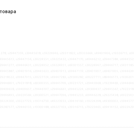
товара
278, s29447359, s39445618, s59224946, s29311822, s29333664, s49401906, s19326715, s0
49445613, s29447156, s39224551, s59225432, s39447170, s49446212, s09447384, s4944552
29441277, s09446431, s39224952, s59224951, s69301557, s39224947, s29446717, s5931185
49445887, s39401916, s29445633, s09401913, s09447119, s29401907, s69401905, s3944639
29218522, s09447015, s39227724, s49447283, s29300282, s09227711, s89446173, s1930201
29446901, s79231818, s69300355, s09445709, s39231721, s29445968, s19239469, s5944646
39409658, s59409657, s79446197, s29446661, s09445224, s29300437, s29445567, s7922318
09446493, s59224569, s39300521, s09447096, s19445233, s09446228, s29225438, s4922543
59224300, s59227723, s19316759, s49223933, s39414160, s19224298, s49300002, s5944577
s29287577, s29446133, s19300188, s09227103, s39316715, s79223465, s09414152, s0922429