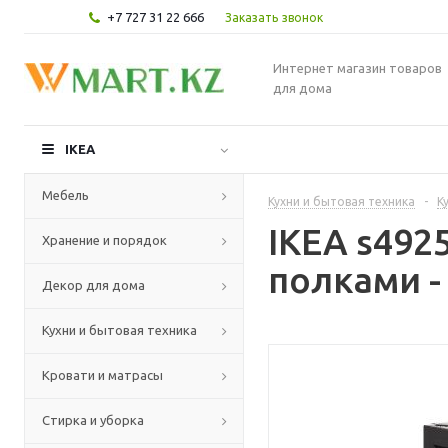
+7 727 31 22 666
Заказать звонок
Интернет магазин товаров
для дома
IKEA
Мебель
Кухни и бытовая техника
-
К
IKEA s49
Хранение и порядок
полками -
Декор для дома
Кухни и бытовая техника
Кровати и матрасы
Стирка и уборка