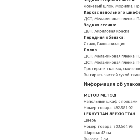
Ясеневый шпон, Морилка, П
Каркас напольного шкаф
ДСП, Меламиновая пленка, П
Задняя стенка:
ДВП, Акриловая краска
Передняя обвязка:
Сталь, Гальванизация
Полка
ДСП, Меламиновая пленка, П
ДСП, Меламиновая пленка, 
Протирать тканью, смоченн
Вытирать чистой сухой ткан
Информация об упако
METOD МЕТОД
Напольный шкаф с полками
Номер товара: 492.581.02
LERHYTTAN ЛЕРХЮТТАН
Дверь
Номер товара: 203.564.95
Ширина: 42 см
Высота: 2 см