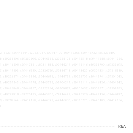
9218523, s59445844, s29227017, s09447100, s09446266, s29446722, s69223649,
8, s59258106, s39259606, s09446558, s29258103, s59445518, s99441288, s39441286,
4, s39446608, s29447321, s89311838, s09446247, s49446146, s49333700, s69333695,
7, s59447193, s49446250, s29326729, s59326718, s09445629, s09301334, s79218529,
2, s19226674, s09445356, s39446646, s19446751, s59226709, s39445741, s79301043,
2, s49299843, s29444978, s39445736, s09404247, s29446114, s69446126, s19404242,
7, s39446948, s09446167, s09222964, s09309877, s49306457, s39309871, s09309863,
7, s49299918, s39225433, s69445706, s79414422, s29446326, s49447136, s19446497,
8, s29287544, s79414158, s29446393, s49446900, s19316721, s29445100, s69414154,
4
IKEA