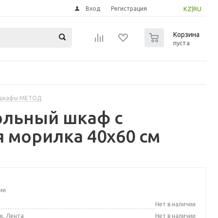
Вход
Регистрация
KZ
|
RU
0
Корзина
пуста
 шкафы МЕТОД
ольный шкаф с
 морилка 40x60 см
ии
а
Нет в наличии
к, Лента
Нет в наличии