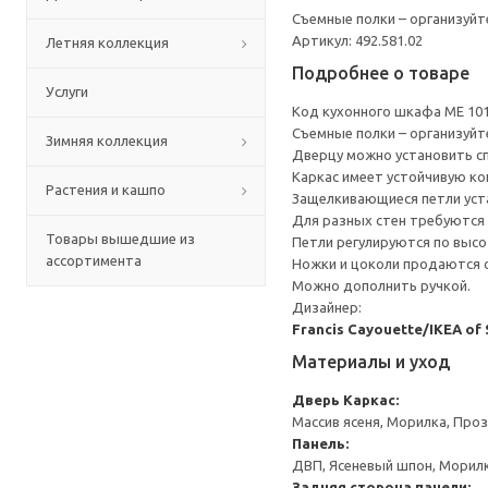
Съемные полки – организуйт
Артикул: 492.581.02
Летняя коллекция
Подробнее о товаре
Услуги
Код кухонного шкафа ME 10
Съемные полки – организуйт
Зимняя коллекция
Дверцу можно установить сп
Каркас имеет устойчивую ко
Растения и кашпо
Защелкивающиеся петли уста
Для разных стен требуются 
Товары вышедшие из
Петли регулируются по высот
ассортимента
Ножки и цоколи продаются 
Можно дополнить ручкой.
Дизайнер:
Francis Cayouette/IKEA of
Материалы и уход
Дверь
Каркас:
Массив ясеня, Морилка, Про
Панель:
ДВП, Ясеневый шпон, Морил
Задняя сторона панели: