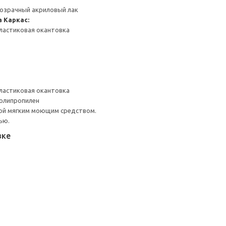
розрачный акриловый лак
а
Каркас:
ластиковая окантовка
ластиковая окантовка
Полипропилен
ой мягким моющим средством.
ью.
вке