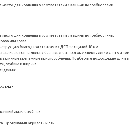
е место для хранения в соответствии с вашими потребностями.
1
е место для хранения в соответствии с вашими потребностями.
рава или слева.
нструкцию благодаря стенкам из ДСП толщиной 18 мм.
навливаются на дверцу без шурупов, поэтому дверцу легко снять и по
различные крепежные приспособления. Подберите подходящие для ваших
е, глубине и ширине.
отдельно.
 Sweden
зрачный акриловый лак
ка, Прозрачный акриловый лак