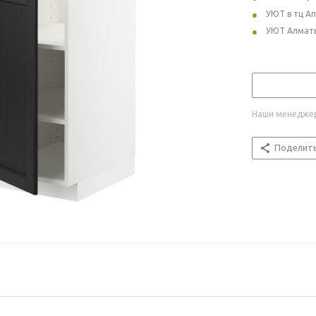
УЮТ в тц А
УЮТ Алмат
Наши менеджер
Поделит