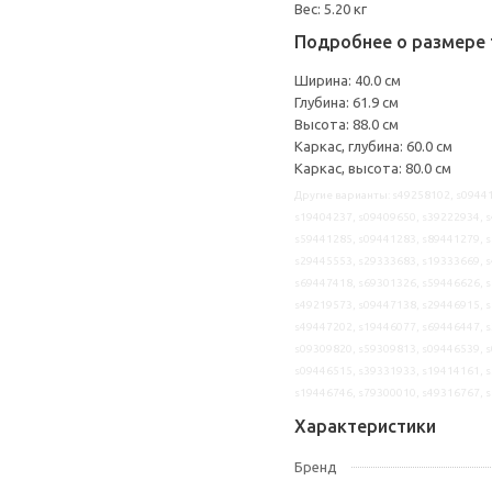
Вес: 5.20 кг
Подробнее о размере 
Ширина: 40.0 см
Глубина: 61.9 см
Высота: 88.0 см
Каркас, глубина: 60.0 см
Каркас, высота: 80.0 см
Другие варианты: s49258102, s09441
s19404237, s09409650, s39222934, s
s59441285, s09441283, s89441279, s
s29445553, s29333683, s19333669, s
s69447418, s69301326, s59446626, s
s49219573, s09447138, s29446915, s
s49447202, s19446077, s69446447, s
s09309820, s59309813, s09446539, s
s09446515, s39331933, s19414161, s
s19446746, s79300010, s49316767, 
Характеристики
Бренд