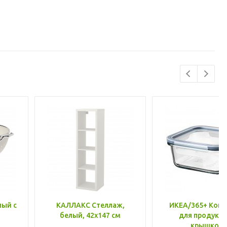
лый с
КАЛЛАКС Стеллаж,
ИКЕА/365+ Конт
белый, 42x147 см
для продукто
крышкой,