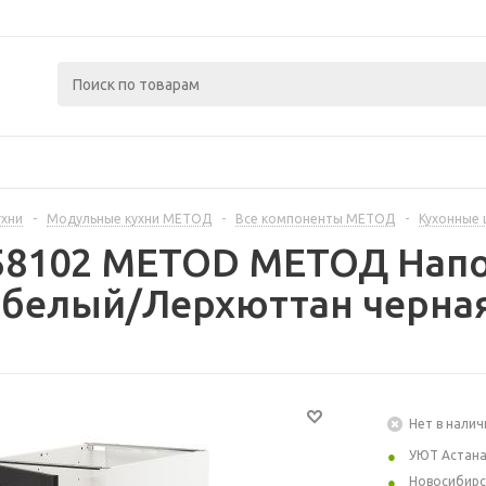
ухни
-
Модульные кухни МЕТОД
-
Все компоненты МЕТОД
-
Кухонные
258102 METOD МЕТОД Нап
 белый/Лерхюттан черная
Нет в налич
УЮТ Астан
Новосибирс