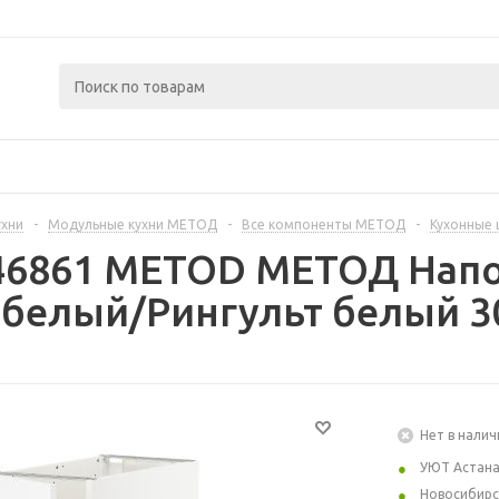
ухни
-
Модульные кухни МЕТОД
-
Все компоненты МЕТОД
-
Кухонные
446861 METOD МЕТОД Нап
 белый/Рингульт белый 3
Нет в налич
УЮТ Астан
Новосибирс