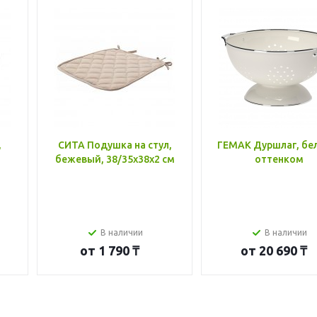
,
СИТА Подушка на стул,
ГЕМАК Дуршлаг, бе
бежевый, 38/35x38x2 см
оттенком
В наличии
В наличии
от
1 790 ₸
от
20 690 ₸