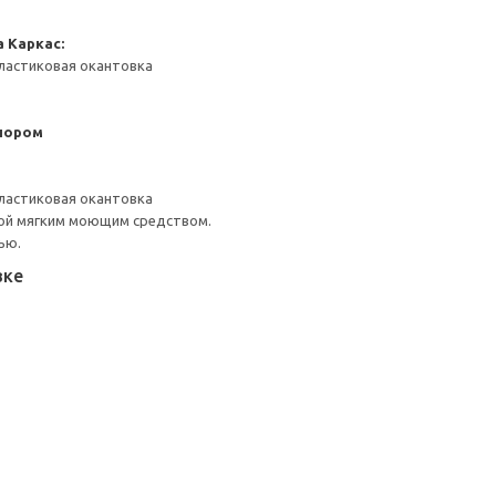
а
Каркас:
ластиковая окантовка
пором
ластиковая окантовка
ой мягким моющим средством.
ью.
вке