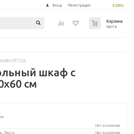
Вход
Регистрация
KZ
|
RU
0
Корзина
пуста
 шкафы МЕТОД
ольный шкаф с
0x60 см
ии
а
Нет в наличии
к, Лента
Нет в наличии