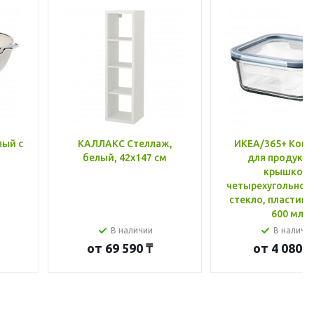
лый с
КАЛЛАКС Стеллаж,
ИКЕА/365+ Конт
белый, 42x147 см
для продукто
крышкой,
четырехугольной
стекло, пластик 
600 мл
В наличии
В наличи
от
69 590 ₸
от
4 080 ₸