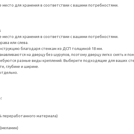
е место для хранения в соответствии с вашими потребностями.
6
е место для хранения в соответствии с вашими потребностями.
рава или слева.
нструкцию благодаря стенкам из ДСП толщиной 18 мм.
навливаются на дверцу без шурупов, поэтому дверцу легко снять и по
ребуются разные виды креплений. Выберите подходящие для ваших стен 
е, глубине и ширине.
отдельно.
:
 % переработанного материала)
(меламин)