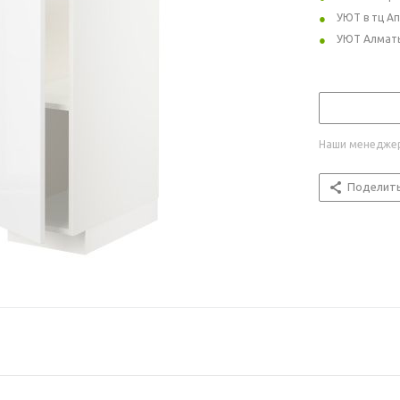
УЮТ в тц А
УЮТ Алмат
Наши менеджер
Поделит