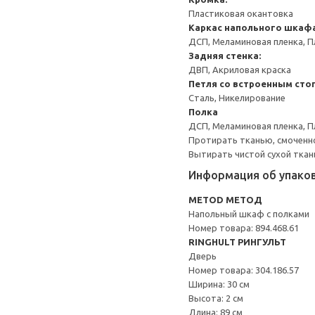
Пластиковая окантовка
Каркас напольного шкаф
ДСП, Меламиновая пленка, П
Задняя стенка:
ДВП, Акриловая краска
Петля со встроенным сто
Сталь, Никелирование
Полка
ДСП, Меламиновая пленка, П
Протирать тканью, смоченн
Вытирать чистой сухой ткан
Информация об упако
METOD МЕТОД
Напольный шкаф с полками
Номер товара: 894.468.61
RINGHULT РИНГУЛЬТ
Дверь
Номер товара: 304.186.57
Ширина: 30 см
Высота: 2 см
Длина: 89 см