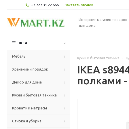
+7 727 31 22 666
Заказать звонок
Интернет магазин товаров
для дома
IKEA
Мебель
Кухни и бытовая техника
-
К
IKEA s89
Хранение и порядок
полками -
Декор для дома
Кухни и бытовая техника
Кровати и матрасы
Стирка и уборка