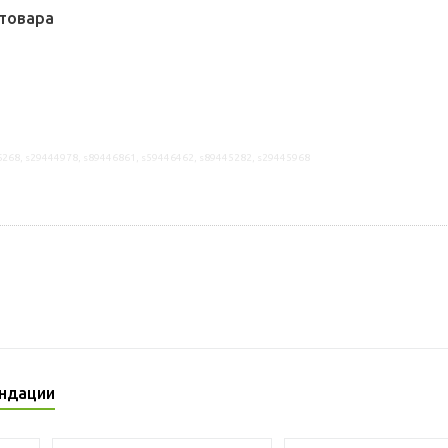
товара
6268, s29444978, s89446861, s59446462, s89445282, s29445968
ндации