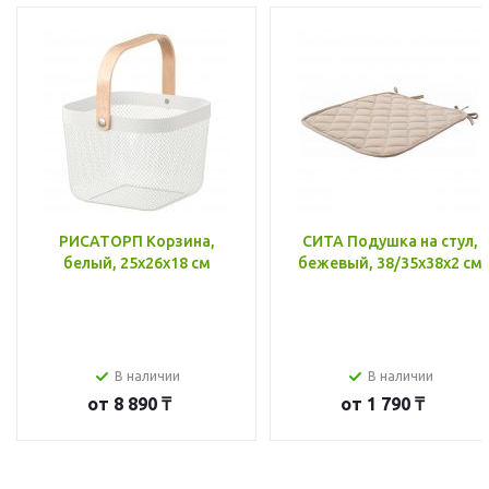
РИСАТОРП Корзина,
СИТА Подушка на стул,
белый, 25x26x18 см
бежевый, 38/35x38x2 см
В наличии
В наличии
от
8 890 ₸
от
1 790 ₸