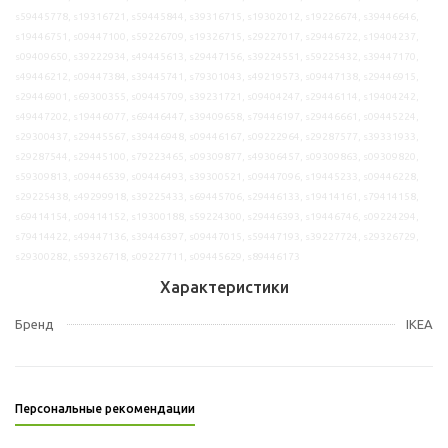
s59445778, s19316721, s59445844, s39316715, s19302012, s19226674, s39446646,
s19446751, s09447100, s59226709, s19326715, s29227017, s29446722, s19404237,
s09409650, s39222934, s49445613, s29447156, s39224551, s59225432, s39447170,
s49446212, s09447384, s39445741, s79301043, s49219573, s09447138, s29446915,
s29446901, s69300355, s09445709, s39231721, s09404247, s29446114, s19404242,
s49447202, s19446077, s69446447, s39409658, s79446197, s29446661, s09445224,
s29300437, s29445567, s39446948, s09446167, s09222964, s29287577, s39331933,
s29287544, s29445100, s79223465, s09309877, s49306457, s09309863, s09309820,
s59309813, s09446539, s09446493, s39300521, s09447096, s19445233, s09446228,
s29225438, s49299918, s39225433, s69445706, s29446133, s19414161, s79414158,
s69414154, s09414152, s19300188, s59224300, s29446393, s19446746, s09224294,
s79414422, s49447136, s39446397, s09447015, s59447193, s39227724, s29326729,
s29300282, s59326718, s09227711, s09445629, s89446173
Характеристики
Бренд
IKEA
Персональные рекомендации