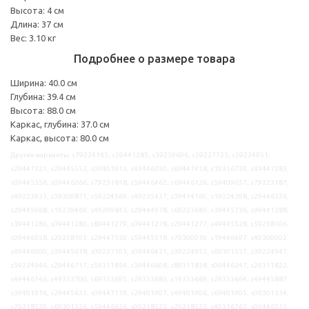
Высота: 4 см
Длина: 37 см
Вес: 3.10 кг
Подробнее о размере товара
Ширина: 40.0 см
Глубина: 39.4 см
Высота: 88.0 см
Каркас, глубина: 37.0 см
Каркас, высота: 80.0 см
Другие варианты: s79224163, s59441285, s39259606, s59227723, s59224951,
s29447321, s29445553, s09401913, s49446250, s69447418, s19316759, s49447283,
s09445356, s09446266, s79231818, s59446462, s69446126, s59409657, s79223187,
s49223933, s39309871, s59224569, s49225437, s39414160, s19224298, s29446326,
s29445968, s19239469, s49299843, s29444978, s69223649, s39445736, s99441288,
s39441286, s09441283, s89441279, s09441278, s29441277, s49445528, s59258106,
s09446558, s29258103, s29447359, s59445518, s79300010, s19446497, s49300002,
s49446900, s39445618, s09227103, s09446431, s39224952, s69301557, s39224947,
s59224946, s29446717, s59311854, s39446608, s89311838, s09446247, s29311822,
s49446146, s49333700, s69333695, s29333683, s19333669, s29333664, s49445887,
s39401916, s29445633, s09447119, s29401907, s49401906, s69401905, s09301334,
s79218529, s69301326, s59446626, s09218523, s29218522, s49316767, s09446515,