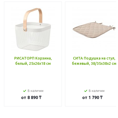
РИСАТОРП Корзина,
СИТА Подушка на стул,
белый, 25x26x18 см
бежевый, 38/35x38x2 см
В наличии
В наличии
от
8 890 ₸
от
1 790 ₸