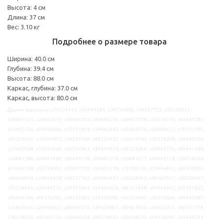
Высота: 4 см
Длина: 37 см
Вес: 3.10 кг
Подробнее о размере товара
Ширина: 40.0 см
Глубина: 39.4 см
Высота: 88.0 см
Каркас, глубина: 37.0 см
Каркас, высота: 80.0 см
Другие варианты: s79224163, s59441285, s39259606, s59227723, s59224951,
s29447321, s29445553, s09401913, s49446250, s69447418, s19316759, s49447283,
s09445356, s09446266, s79231818, s59446462, s69446126, s59409657, s79223187,
s49223933, s39309871, s59224569, s49225437, s39414160, s19224298, s29446326,
s29445968, s19239469, s49299843, s29444978, s69223649, s39445736, s99441288,
s39441286, s09441283, s89441279, s09441278, s29441277, s49445528, s59258106,
s09446558, s29258103, s29447359, s59445518, s79300010, s19446497, s49300002,
s49446900, s39445618, s09227103, s09446431, s39224952, s69301557, s39224947,
s59224946, s29446717, s59311854, s39446608, s89311838, s09446247, s29311822,
s49446146, s49333700, s69333695, s29333683, s19333669, s29333664, s49445887,
s39401916, s29445633, s09447119, s29401907, s49401906, s69401905, s09301334,
s79218529, s69301326, s59446626, s09218523, s29218522, s49316767, s09446515,