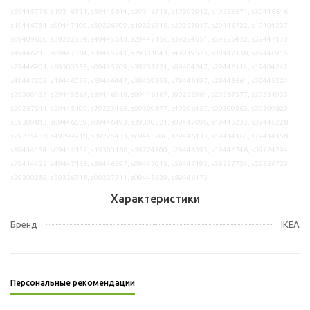
s59445778, s19316721, s59445844, s39316715, s19302012, s19226674, s39446646,
s19446751, s09447100, s59226709, s19326715, s29227017, s29446722, s19404237,
s09409650, s39222934, s49445613, s29447156, s39224551, s59225432, s39447170,
s49446212, s09447384, s39445741, s79301043, s49219573, s09447138, s29446915,
s29446901, s69300355, s09445709, s39231721, s09404247, s29446114, s19404242,
s49447202, s19446077, s69446447, s39409658, s79446197, s29446661, s09445224,
s29300437, s29445567, s39446948, s09446167, s09222964, s29287577, s39331933,
s29287544, s29445100, s79223465, s09309877, s49306457, s09309863, s09309820,
s59309813, s09446539, s09446493, s39300521, s09447096, s19445233, s09446228,
s29225438, s49299918, s39225433, s69445706, s29446133, s19414161, s79414158,
s69414154, s09414152, s19300188, s59224300, s29446393, s19446746, s09224294,
s79414422, s49447136, s39446397, s09447015, s59447193, s39227724, s29326729,
s29300282, s59326718, s09227711, s09445629, s89446173
Характеристики
Бренд
IKEA
Персональные рекомендации