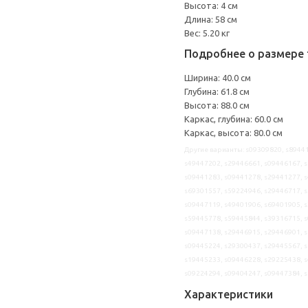
Высота: 4 см
Длина: 58 см
Вес: 5.20 кг
Подробнее о размере 
Ширина: 40.0 см
Глубина: 61.8 см
Высота: 88.0 см
Каркас, глубина: 60.0 см
Каркас, высота: 80.0 см
Другие варианты: s09309820, s89441
s49447202, s29446661, s09446167, s
s09441283, s09441278, s29441277, s
s69301557, s59224946, s29446717, s
s09447119, s49401906, s69401905, s
s59445778, s59445844, s39316715, s
s09447138, s29446915, s29446901, s
s09445224, s29300437, s29445567, s
s19445233, s09446228, s29225438, s
s09224294, s09404247, s09447384, 
Характеристики