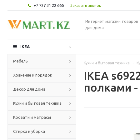
+7 727 31 22 666
Заказать звонок
Интернет магазин товаров
для дома
IKEA
Мебель
Кухни и бытовая техника
-
К
IKEA s69
Хранение и порядок
полками -
Декор для дома
Кухни и бытовая техника
Кровати и матрасы
Стирка и уборка