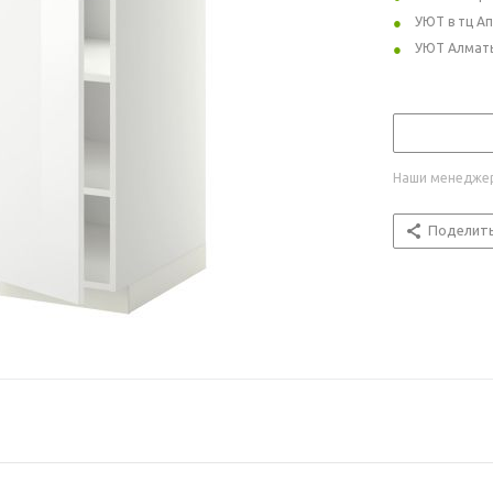
УЮТ в тц А
УЮТ Алмат
Наши менеджер
Поделит