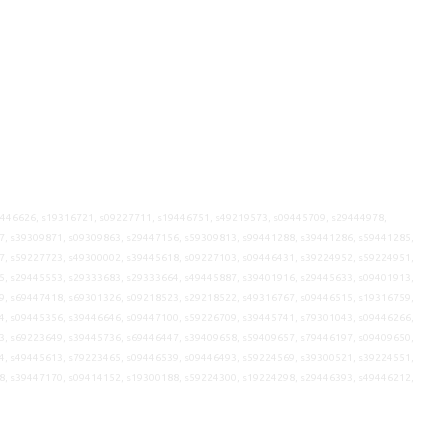
9446626, s19316721, s09227711, s19446751, s49219573, s09445709, s29444978,
7, s39309871, s09309863, s29447156, s59309813, s99441288, s39441286, s59441285,
7, s59227723, s49300002, s39445618, s09227103, s09446431, s39224952, s59224951,
5, s29445553, s29333683, s29333664, s49445887, s39401916, s29445633, s09401913,
9, s69447418, s69301326, s09218523, s29218522, s49316767, s09446515, s19316759,
4, s09445356, s39446646, s09447100, s59226709, s39445741, s79301043, s09446266,
3, s69223649, s39445736, s69446447, s39409658, s59409657, s79446197, s09409650,
4, s49445613, s79223465, s09446539, s09446493, s59224569, s39300521, s39224551,
8, s39447170, s09414152, s19300188, s59224300, s19224298, s29446393, s49446212,