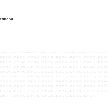
товара
279, s29258103, s49446900, s39224947, s09446247, s19333669, s29401907, s59326718, s5
29445100, s09447096, s39225433, s69414154, s19446746, s49447136, s09309877, s4930645
49445528, s59258106, s39259606, s09446558, s29447359, s59445518, s79300010, s1944649
59311854, s39446608, s29447321, s89311838, s29311822, s49446146, s49333700, s6933369
39446397, s59447193, s49446250, s29326729, s19326715, s09445629, s09301334, s7921852
09447015, s39227724, s49447283, s29300282, s29227017, s89446173, s19302012, s1922667
79231818, s69300355, s29446722, s39231721, s29445968, s19239469, s59446462, s4929984
79223187, s39446948, s39222934, s09222964, s29287577, s39331933, s49223933, s2928754
49225437, s49299918, s59225432, s69445706, s29446133, s19414161, s39414160, s7941415
s29446114, s79414422, s69446126, s29446326, s19404242, s19404237, s19446077