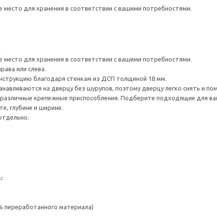
е место для хранения в соответствии с вашими потребностями.
1
е место для хранения в соответствии с вашими потребностями.
рава или слева.
нструкцию благодаря стенкам из ДСП толщиной 18 мм.
навливаются на дверцу без шурупов, поэтому дверцу легко снять и по
различные крепежные приспособления. Подберите подходящие для ваших
е, глубине и ширине.
отдельно.
:
 % переработанного материала)