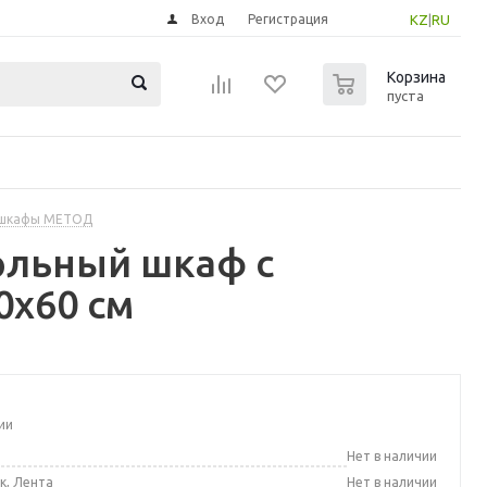
Вход
Регистрация
KZ
|
RU
0
Корзина
пуста
 шкафы МЕТОД
ольный шкаф с
0x60 см
ии
а
Нет в наличии
к, Лента
Нет в наличии