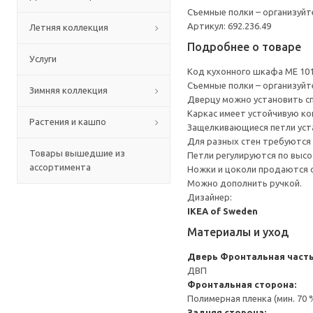
Съемные полки – организуйт
Артикул: 692.236.49
Летняя коллекция
Подробнее о товаре
Услуги
Код кухонного шкафа ME 10
Съемные полки – организуйт
Зимняя коллекция
Дверцу можно установить сп
Каркас имеет устойчивую ко
Растения и кашпо
Защелкивающиеся петли уста
Для разных стен требуются 
Товары вышедшие из
Петли регулируются по высот
ассортимента
Ножки и цоколи продаются 
Можно дополнить ручкой.
Дизайнер:
IKEA of Sweden
Материалы и уход
Дверь
Фронтальная часть
ДВП
Фронтальная сторона:
Полимерная пленка (мин. 70
Задняя сторона: