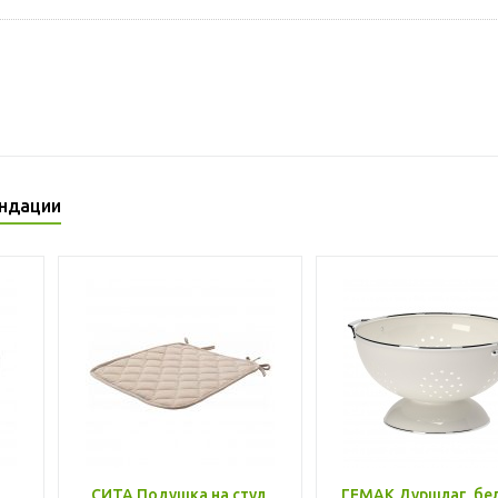
ндации
,
СИТА Подушка на стул,
ГЕМАК Дуршлаг, бе