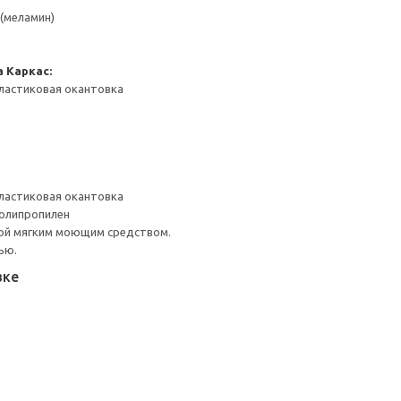
(меламин)
а
Каркас:
ластиковая окантовка
ластиковая окантовка
Полипропилен
ой мягким моющим средством.
ью.
вке