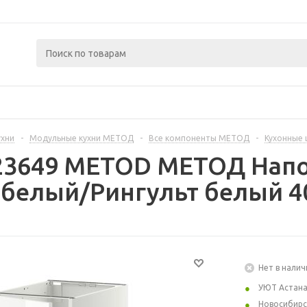
ухни
-
Модульные кухни МЕТОД
-
Все компоненты МЕТОД
-
Кухонные
223649 METOD МЕТОД Нап
 белый/Рингульт белый 4
Нет в налич
УЮТ Астан
Новосибирс