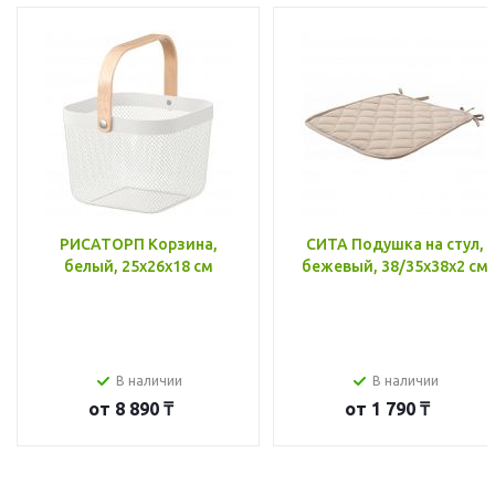
РИСАТОРП Корзина,
СИТА Подушка на стул,
белый, 25x26x18 см
бежевый, 38/35x38x2 см
В наличии
В наличии
от
8 890 ₸
от
1 790 ₸