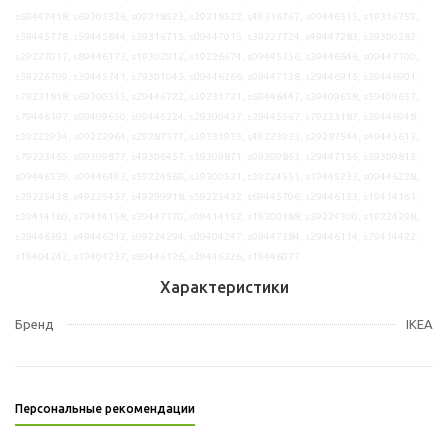
s69447418, s69301326, s09218523, s29218522, s49316767, s09446515, s19316759,
s59445778, s59445844, s39316715, s09447015, s39227724, s49447283, s29300282,
s29227017, s89446173, s19302012, s19226674, s09445356, s39446646, s09447100,
s59226709, s39445741, s79301043, s09446266, s09447138, s29446915, s29446901,
s79231818, s69300355, s29446722, s39231721, s69446447, s39409658, s59409657,
s79446197, s09409650, s09445224, s29300437, s29445567, s79223187, s39446948,
s39222934, s09222964, s29287577, s39331933, s49223933, s29287544, s49445613,
s79223465, s09309877, s49306457, s39309871, s09309863, s29447156, s59309813,
s09446539, s09446493, s59224569, s39300521, s39224551, s19445233, s09446228,
s29225438, s49225437, s49299918, s59225432, s69445706, s29446133, s19414161,
s39414160, s79414158, s39447170, s09414152, s19300188, s59224300, s19224298,
s29446393, s49446212, s09224294, s09404247, s09447384, s29446114, s79414422,
s19404242, s19404237, s69446126, s29446326, s19446077
Характеристики
Бренд
IKEA
Персональные рекомендации