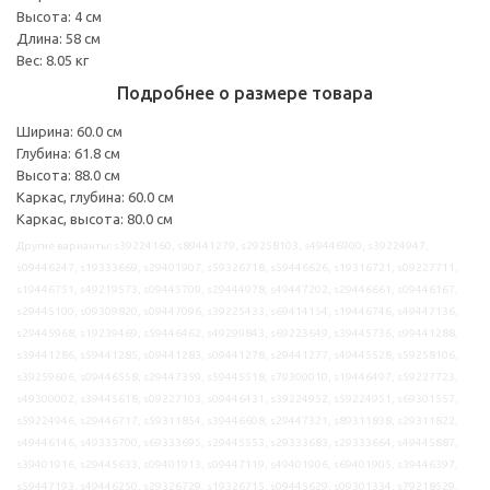
Высота: 4 см
Длина: 58 см
Вес: 8.05 кг
Подробнее о размере товара
Ширина: 60.0 см
Глубина: 61.8 см
Высота: 88.0 см
Каркас, глубина: 60.0 см
Каркас, высота: 80.0 см
Другие варианты: s39224160, s89441279, s29258103, s49446900, s39224947,
s09446247, s19333669, s29401907, s59326718, s59446626, s19316721, s09227711,
s19446751, s49219573, s09445709, s29444978, s49447202, s29446661, s09446167,
s29445100, s09309820, s09447096, s39225433, s69414154, s19446746, s49447136,
s29445968, s19239469, s59446462, s49299843, s69223649, s39445736, s99441288,
s39441286, s59441285, s09441283, s09441278, s29441277, s49445528, s59258106,
s39259606, s09446558, s29447359, s59445518, s79300010, s19446497, s59227723,
s49300002, s39445618, s09227103, s09446431, s39224952, s59224951, s69301557,
s59224946, s29446717, s59311854, s39446608, s29447321, s89311838, s29311822,
s49446146, s49333700, s69333695, s29445553, s29333683, s29333664, s49445887,
s39401916, s29445633, s09401913, s09447119, s49401906, s69401905, s39446397,
s59447193, s49446250, s29326729, s19326715, s09445629, s09301334, s79218529,