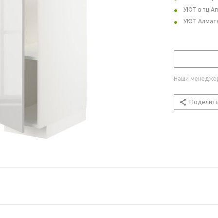
УЮТ в тц А
УЮТ Алмат
Наши менеджер
Поделит