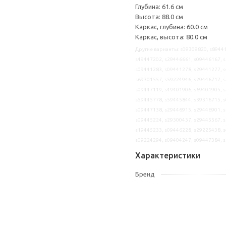
Глубина: 61.6 см
Высота: 88.0 см
Каркас, глубина: 60.0 см
Каркас, высота: 80.0 см
Другие варианты: s09309820, s89441
s49447202, s29446661, s09446167, s
s09441283, s09441278, s29441277, s
s69301557, s59224946, s29446717, s
s09447119, s49401906, s69401905, s
s59445778, s59445844, s39316715, s
s09447138, s29446915, s29446901, s
s09445224, s29300437, s29445567, s
s19445233, s09446228, s29225438, s
s09224294, s09404247, s09447384, 
Характеристики
Бренд