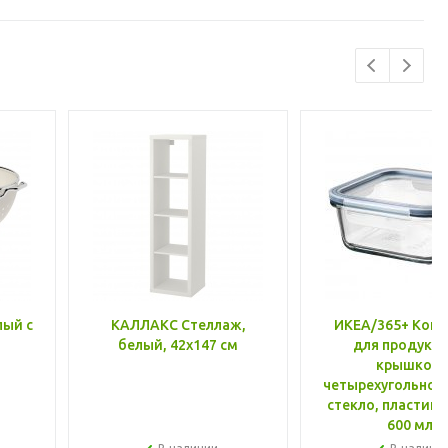
лый с
КАЛЛАКС Стеллаж,
ИКЕА/365+ Конт
белый, 42x147 см
для продукто
крышкой,
четырехугольной
стекло, пластик 
600 мл