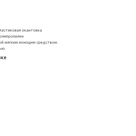
ластиковая окантовка
Полипропилен
ой мягким моющим средством.
ью.
вке