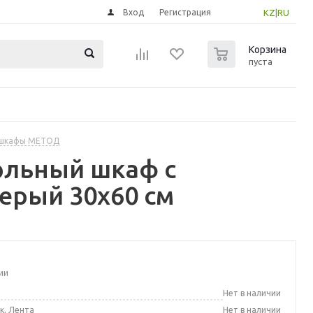
Вход
Регистрация
KZ
|
RU
0
Корзина
пуста
 шкафы МЕТОД
ольный шкаф с
серый 30x60 см
ии
а
Нет в наличии
к, Лента
Нет в наличии