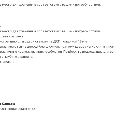
е место для хранения в соответствии с вашими потребностями.
6
е место для хранения в соответствии с вашими потребностями.
рава или слева.
нструкцию благодаря стенкам из ДСП толщиной 18 мм.
навливаются на дверцу без шурупов, поэтому дверцу легко снять и по
различные крепежные приспособления. Подберите подходящие для ваших
е, глубине и ширине.
отдельно.
а
Каркас:
ластиковая окантовка