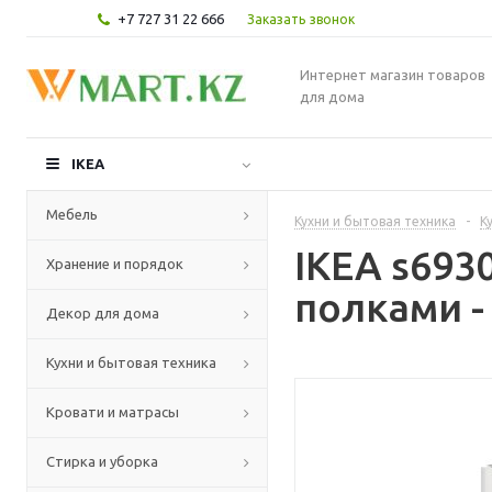
+7 727 31 22 666
Заказать звонок
Интернет магазин товаров
для дома
IKEA
Мебель
Кухни и бытовая техника
-
К
IKEA s69
Хранение и порядок
полками -
Декор для дома
Кухни и бытовая техника
Кровати и матрасы
Стирка и уборка