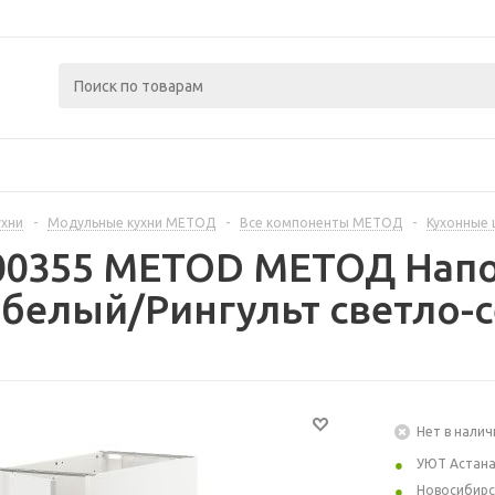
ухни
-
Модульные кухни МЕТОД
-
Все компоненты МЕТОД
-
Кухонные
300355 METOD МЕТОД Нап
 белый/Рингульт светло-
Нет в налич
УЮТ Астан
Новосибирс