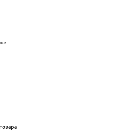
ром
товара