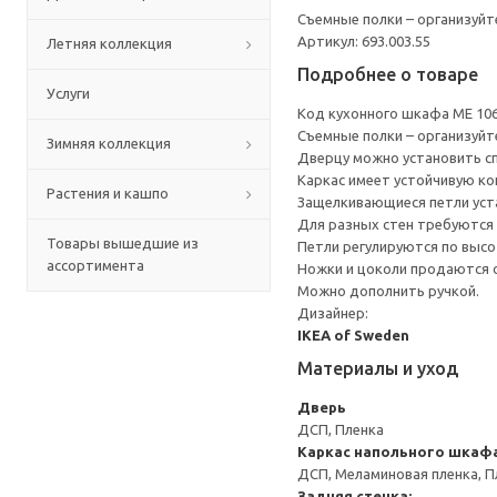
Съемные полки – организуйт
Артикул: 693.003.55
Летняя коллекция
Подробнее о товаре
Услуги
Код кухонного шкафа ME 10
Съемные полки – организуйт
Зимняя коллекция
Дверцу можно установить сп
Каркас имеет устойчивую ко
Растения и кашпо
Защелкивающиеся петли уста
Для разных стен требуются 
Товары вышедшие из
Петли регулируются по высот
ассортимента
Ножки и цоколи продаются 
Можно дополнить ручкой.
Дизайнер:
IKEA of Sweden
Материалы и уход
Дверь
ДСП, Пленка
Каркас напольного шкаф
ДСП, Меламиновая пленка, П
Задняя стенка: