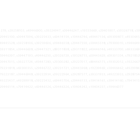
279, s29258103, s49446900, s39224947, s09446247, s19333669, s29401907, s59326718, s5
29445100, s09447096, s39225433, s69414154, s19446746, s49447136, s09309877, s4930645
49445528, s59258106, s39259606, s09446558, s29447359, s59445518, s79300010, s1944649
59311854, s39446608, s29447321, s89311838, s29311822, s49446146, s49333700, s6933369
39446397, s59447193, s49446250, s29326729, s19326715, s09445629, s09301334, s7921852
09447015, s39227724, s49447283, s29300282, s29227017, s89446173, s19302012, s1922667
79231818, s69300355, s29446722, s39231721, s29445968, s19239469, s59446462, s4929984
79223187, s39446948, s39222934, s09222964, s29287577, s39331933, s49223933, s2928754
49225437, s49299918, s59225432, s69445706, s29446133, s19414161, s39414160, s7941415
s29446114, s79414422, s69446126, s29446326, s19404242, s19404237, s19446077