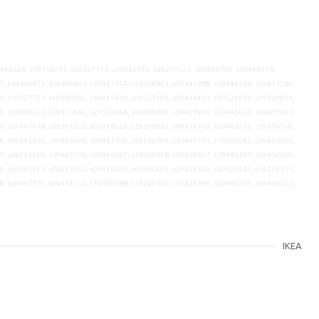
9446626, s19316721, s09227711, s19446751, s49219573, s09445709, s29444978,
7, s39309871, s09309863, s29447156, s59309813, s99441288, s39441286, s59441285,
7, s59227723, s49300002, s39445618, s09227103, s09446431, s39224952, s59224951,
5, s29445553, s29333683, s29333664, s49445887, s39401916, s29445633, s09401913,
9, s69447418, s69301326, s09218523, s29218522, s49316767, s09446515, s19316759,
4, s09445356, s39446646, s09447100, s59226709, s39445741, s79301043, s09446266,
3, s69223649, s39445736, s69446447, s39409658, s59409657, s79446197, s09409650,
4, s49445613, s79223465, s09446539, s09446493, s59224569, s39300521, s39224551,
8, s39447170, s09414152, s19300188, s59224300, s19224298, s29446393, s49446212,
IKEA