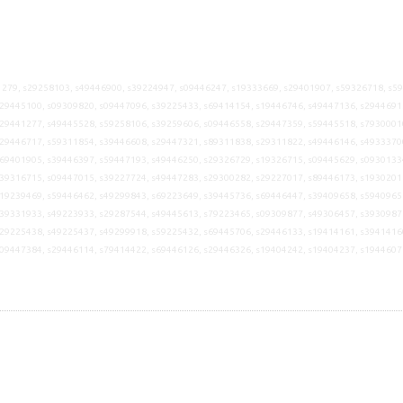
279, s29258103, s49446900, s39224947, s09446247, s19333669, s29401907, s59326718, s5
29445100, s09309820, s09447096, s39225433, s69414154, s19446746, s49447136, s2944691
29441277, s49445528, s59258106, s39259606, s09446558, s29447359, s59445518, s7930001
29446717, s59311854, s39446608, s29447321, s89311838, s29311822, s49446146, s4933370
69401905, s39446397, s59447193, s49446250, s29326729, s19326715, s09445629, s0930133
39316715, s09447015, s39227724, s49447283, s29300282, s29227017, s89446173, s1930201
19239469, s59446462, s49299843, s69223649, s39445736, s69446447, s39409658, s5940965
39331933, s49223933, s29287544, s49445613, s79223465, s09309877, s49306457, s3930987
29225438, s49225437, s49299918, s59225432, s69445706, s29446133, s19414161, s3941416
s09447384, s29446114, s79414422, s69446126, s29446326, s19404242, s19404237, s1944607