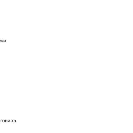
ром
товара