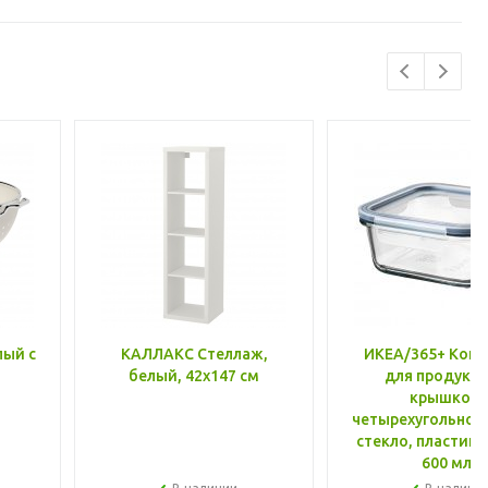
лый с
КАЛЛАКС Стеллаж,
ИКЕА/365+ Конт
белый, 42x147 см
для продукто
крышкой,
четырехугольной
стекло, пластик 
600 мл