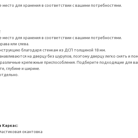
е место для хранения в соответствии с вашими потребностями.
2
е место для хранения в соответствии с вашими потребностями.
рава или слева.
нструкцию благодаря стенкам из ДСП толщиной 18 мм.
навливаются на дверцу без шурупов, поэтому дверцу легко снять и по
различные крепежные приспособления. Подберите подходящие для ваших
е, глубине и ширине.
отдельно.
а
Каркас:
ластиковая окантовка