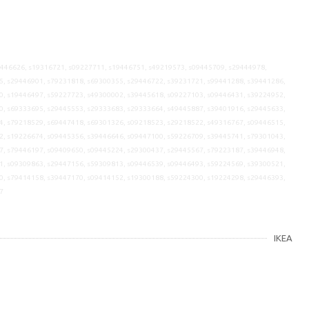
9446626, s19316721, s09227711, s19446751, s49219573, s09445709, s29444978,
5, s29446901, s79231818, s69300355, s29446722, s39231721, s99441288, s39441286,
0, s19446497, s59227723, s49300002, s39445618, s09227103, s09446431, s39224952,
0, s69333695, s29445553, s29333683, s29333664, s49445887, s39401916, s29445633,
4, s79218529, s69447418, s69301326, s09218523, s29218522, s49316767, s09446515,
2, s19226674, s09445356, s39446646, s09447100, s59226709, s39445741, s79301043,
7, s79446197, s09409650, s09445224, s29300437, s29445567, s79223187, s39446948,
1, s09309863, s29447156, s59309813, s09446539, s09446493, s59224569, s39300521,
0, s79414158, s39447170, s09414152, s19300188, s59224300, s19224298, s29446393,
7
IKEA