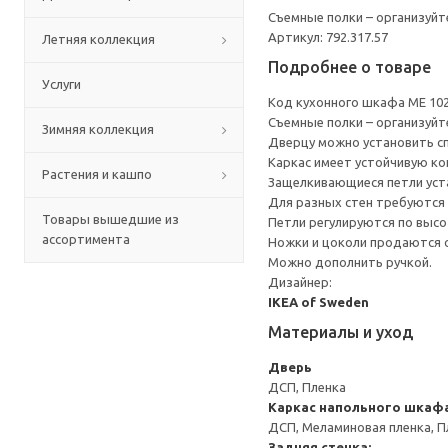
Съемные полки – организуйт
Артикул: 792.317.57
Летняя коллекция
Подробнее о товаре
Услуги
Код кухонного шкафа ME 10
Съемные полки – организуйт
Зимняя коллекция
Дверцу можно установить сп
Каркас имеет устойчивую ко
Растения и кашпо
Защелкивающиеся петли уста
Для разных стен требуются 
Товары вышедшие из
Петли регулируются по высот
ассортимента
Ножки и цоколи продаются 
Можно дополнить ручкой.
Дизайнер:
IKEA of Sweden
Материалы и уход
Дверь
ДСП, Пленка
Каркас напольного шкаф
ДСП, Меламиновая пленка, П
Задняя стенка: