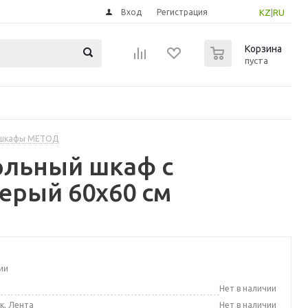
Вход
Регистрация
KZ
|
RU
0
Корзина
пуста
 шкафы МЕТОД
ольный шкаф с
серый 60x60 см
ии
а
Нет в наличии
к, Лента
Нет в наличии