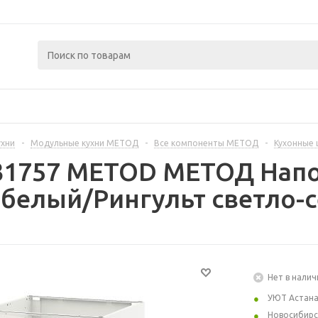
ухни
-
Модульные кухни МЕТОД
-
Все компоненты МЕТОД
-
Кухонные
231757 METOD МЕТОД Нап
 белый/Рингульт светло-
Нет в налич
УЮТ Астан
Новосибирс