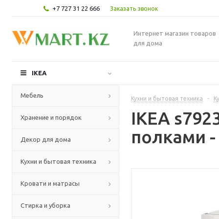
+7 727 31 22 666
Заказать звонок
Интернет магазин товаров
для дома
IKEA
Мебель
Кухни и бытовая техника
-
К
IKEA s79
Хранение и порядок
полками -
Декор для дома
Кухни и бытовая техника
Кровати и матрасы
Стирка и уборка