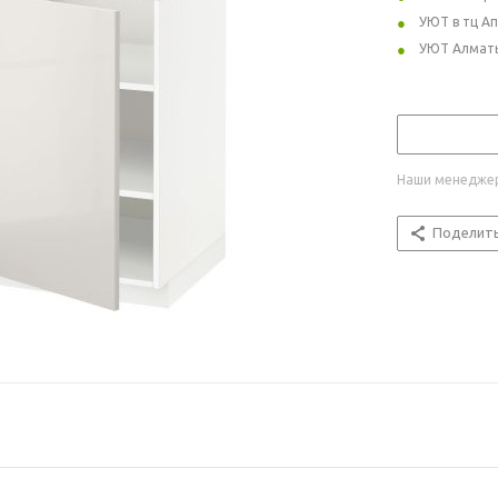
УЮТ в тц А
УЮТ Алмат
Наши менеджер
Поделит