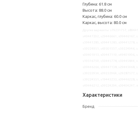
Глубина: 61.8 см
Высота: 88.0 см
Каркас, глубина: 60.0 см
Каркас, высота: 80.0 см
Другие варианты: s79231757, s89441
s49447202, s29446661, s09446167, s
s59441285, s09441283, s09441278, s
s59224951, s69301557, s59224946, s
s09401913, s09447119, s49401906, s
s19316759, s59445778, s59445844, s
s09446266, s09447138, s29445968, s
s39222934, s09222964, s29287577, s
s39224551, s19445233, s09446228, s
s49446212, s09224294, s09404247, 
Характеристики
Бренд