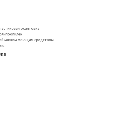
ластиковая окантовка
Полипропилен
ой мягким моющим средством.
ью.
вке