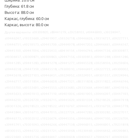
Глубина: 61.8 см
Высота: 88.0 см
Каркас, глубина: 60.0 см
Каркас, высота: 80.0 см
Другие варианты: s09309820, s89441279, s29258103, s49446900, s39224947,
s09446247, s19333669, s29401907, s59326718, s59446626, s19316721, s09227711,
s19446751, s49219573, s09445709, s29444978, s49447202, s29446661, s09446167,
s29445100, s09447096, s39225433, s69414154, s19446746, s49447136, s09309877,
s49306457, s39309871, s09309863, s29447156, s59309813, s99441288, s39441286,
s59441285, s09441283, s09441278, s29441277, s49445528, s59258106, s39259606,
s09446558, s29447359, s59445518, s79300010, s19446497, s59227723, s49300002,
s39445618, s09227103, s09446431, s39224952, s59224951, s69301557, s59224946,
s29446717, s59311854, s39446608, s29447321, s89311838, s29311822, s49446146,
s49333700, s69333695, s29445553, s29333683, s29333664, s49445887, s39401916,
s29445633, s09401913, s09447119, s49401906, s69401905, s39446397, s59447193,
s49446250, s29326729, s19326715, s09445629, s09301334, s79218529, s69447418,
s69301326, s09218523, s29218522, s49316767, s09446515, s19316759, s59445778,
s59445844, s39316715, s09447015, s39227724, s49447283, s29300282, s29227017,
s89446173, s19302012, s19226674, s09445356, s39446646, s09447100, s59226709,
s39445741, s79301043, s09446266, s09447138, s29446915, s29446901, s79231818,
s69300355, s29446722, s39231721, s29445968, s19239469, s59446462, s49299843,
s69223649, s39445736, s69446447, s39409658, s59409657, s79446197, s09409650,