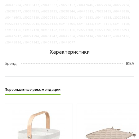
s09445224, s29300437, s29445567, s79223187, s39446948, s39222934, s09222964,
s29287577, s39331933, s49223933, s29287544, s49445613, s79223465, s09446539,
s09446493, s59224569, s39300521, s39224551, s19445233, s09446228, s29225438,
s49225437, s49299918, s59225432, s69445706, s29446133, s19414161, s39414160,
s79414158, s39447170, s09414152, s19300188, s59224300, s19224298, s29446393,
s49446212, s09224294, s09404247, s09447384, s29446114, s79414422, s69446126,
s29446326, s19404242, s19404237, s19446077
Характеристики
Бренд
IKEA
Персональные рекомендации