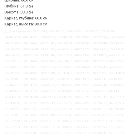
Глубина: 61.8 см
Высота: 88.0 см
Каркас, глубина: 60.0 см
Каркас, высота: 80.0 см
Другие варианты: s69223395, s59258106, s59227105, s39224952, s79311848,
s89401914, s49404245, s39409658, s19414161, s39331933, s39227724, s19226674,
s89231832, s19239469, s49223042, s59224574, s59224300, s99326740, s79218529,
s59316762, s29225438, s69333695, s49306457, s49219573, s79414422, s79223465,
s89224073, s39223636, s29287544, s29287577, s49223933, s69258101, s49258102,
s29258103, s39301484, s69301492, s39259606, s09227103, s89227651, s89227076,
s49300002, s79300010, s59227723, s79224945, s59224946, s39224947, s69301557,
s99301565, s59224951, s89311819, s29311822, s59311825, s89311838, s59311854,
s39311845, s69401905, s49401906, s29401907, s49401911, s39401916, s09401913,
s39404236, s19404237, s99404238, s19404242, s09404247, s79404244, s29409649,
s09409650, s89409651, s99409655, s99409660, s59409657, s09414152, s89414153,
s69414154, s79414158, s79414163, s39414160, s99227721, s29227017, s09227711,
s29300282, s59300290, s69227713, s59226709, s49226427, s59226728, s89302004,
s19302012, s39226753, s39231721, s79231724, s79231757, s69300355, s89300364,
s79231818, s59239467, s69223649, s39224160, s49299843, s79299851, s79224163,
s09222964, s39222934, s99223186, s99300429, s29300437, s79223187, s39224546,
s39224551, s49224555, s39300521, s69300529, s59224569, s09224294, s79224295,
s59224296, s89300180, s19300188, s19224298, s89326712, s19326715, s59326718,