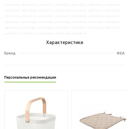
s29326729, s89326745, s59326737, s29218522, s09218523, s89218524, s69301326,
s09301334, s99218528, s39316715, s79316718, s19316721, s69316752, s49316767,
s19316759, s79225431, s59225432, s39225433, s49299918, s79299926, s49225437,
s89333661, s29333664, s19333669, s29333683, s49333700, s39333692, s59309813,
s89309816, s09309820, s09309863, s09309877, s39309871, s79414403, s89219571,
s69219572, s79301043, s59301044, s79414399, s39414419
Характеристики
Бренд
IKEA
Персональные рекомендации