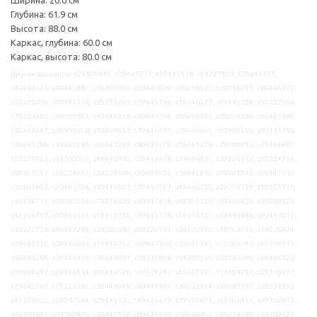
Глубина: 61.9 см
Высота: 88.0 см
Каркас, глубина: 60.0 см
Каркас, высота: 80.0 см
Другие варианты: s29409649, s29441277, s59445518, s09227103, s29446717,
s49446146, s49445887, s69401905, s09445629, s29218522, s39316715, s89446173,
s59226709, s09447138, s39231721, s39445736, s19446077, s09445224, s09222964,
s79223465, s59309813, s19445233, s69445706, s09414152, s09224294, s09447384,
s69446447, s39409658, s59409657, s79446197, s29446661, s09409650, s99441288,
s39441286, s59441285, s09441283, s89441279, s09441278, s79300010, s19446497,
s59227723, s49300002, s49446900, s39445618, s09446431, s39224952, s59224951,
s69301557, s39224947, s59224946, s39401916, s29445633, s09401913, s09447119,
s29401907, s49401906, s39446397, s59447193, s49446250, s29326729, s59326718,
s19326715, s09301334, s79218529, s69447418, s69301326, s59446626, s09218523,
s49316767, s09446515, s19316759, s59445778, s19316721, s59445844, s09447015,
s39227724, s49447283, s29300282, s09227711, s29227017, s19302012, s19226674,
s09445356, s39446646, s19446751, s09447100, s39445741, s79301043, s49219573,
s09446266, s29446915, s29446901, s79231818, s69300355, s09445709, s29446722,
s09404247, s29446114, s69446126, s19404242, s49447202, s19404237, s29300437,
s29445567, s79223187, s39446948, s09446167, s39222934, s29287577, s39331933,
s49223933, s29287544, s29445100, s49445613, s09309877, s49306457, s39309871,
s09309863, s09309820, s29447156, s09446539, s09446493, s59224569, s39300521,