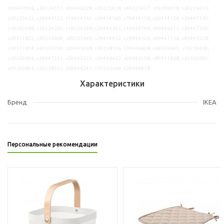
s09447096, s39224551, s09446228, s29225438, s49225437, s49299918, s39225433,
s59225432, s29446133, s19414161, s39414160, s79414158, s69414154, s39447170,
s19300188, s59224300, s19224298, s29446393, s19446746, s49446212, s29447359,
s29311822, s29333664, s69223649, s79414422, s29446326, s49447136, s49445528,
s59311854, s49333700, s29445968, s59258106, s39446608, s69333695, s19239469,
s39259606, s29447321, s29445553, s59446462, s09446558, s89311838, s29333683,
s49299843, s29258103, s09446247, s19333669, s29444978
Характеристики
Бренд
IKEA
Персональные рекомендации