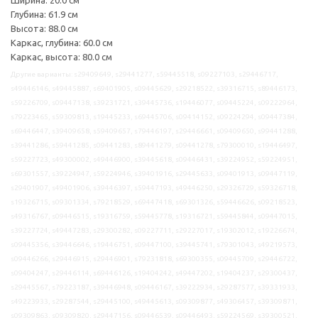
Глубина: 61.9 см
Высота: 88.0 см
Каркас, глубина: 60.0 см
Каркас, высота: 80.0 см
Другие варианты: s29409649, s29441277, s59445518, s09227103, s29446717,
s49446146, s49445887, s69401905, s09445629, s29218522, s39316715, s89446173,
s59226709, s09447138, s39231721, s39445736, s19446077, s09445224, s09222964,
s79223465, s59309813, s19445233, s69445706, s09414152, s09224294, s09447384,
s69446447, s39409658, s59409657, s79446197, s29446661, s09409650, s99441288,
s39441286, s59441285, s09441283, s89441279, s09441278, s79300010, s19446497,
s59227723, s49300002, s49446900, s39445618, s09446431, s39224952, s59224951,
s69301557, s39224947, s59224946, s39401916, s29445633, s09401913, s09447119,
s29401907, s49401906, s39446397, s59447193, s49446250, s29326729, s59326718,
s19326715, s09301334, s79218529, s69447418, s69301326, s59446626, s09218523,
s49316767, s09446515, s19316759, s59445778, s19316721, s59445844, s09447015,
s39227724, s49447283, s29300282, s09227711, s29227017, s19302012, s19226674,
s09445356, s39446646, s19446751, s09447100, s39445741, s79301043, s49219573,
s09446266, s29446915, s29446901, s79231818, s69300355, s09445709, s29446722,
s09404247, s29446114, s69446126, s19404242, s49447202, s19404237, s29300437,
s29445567, s79223187, s39446948, s09446167, s39222934, s29287577, s39331933,
s49223933, s29287544, s29445100, s49445613, s09309877, s49306457, s39309871,
s09309863, s09309820, s29447156, s09446539, s09446493, s59224569, s39300521,