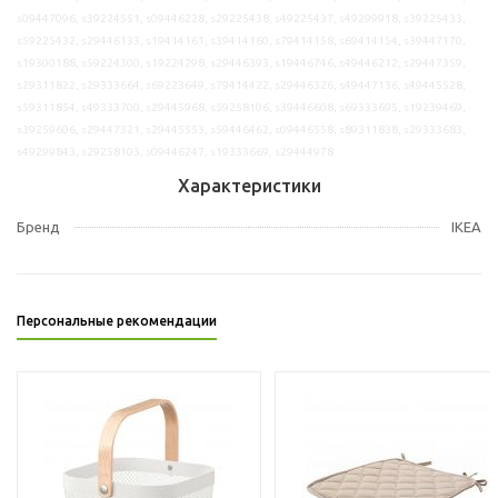
s09447096, s39224551, s09446228, s29225438, s49225437, s49299918, s39225433,
s59225432, s29446133, s19414161, s39414160, s79414158, s69414154, s39447170,
s19300188, s59224300, s19224298, s29446393, s19446746, s49446212, s29447359,
s29311822, s29333664, s69223649, s79414422, s29446326, s49447136, s49445528,
s59311854, s49333700, s29445968, s59258106, s39446608, s69333695, s19239469,
s39259606, s29447321, s29445553, s59446462, s09446558, s89311838, s29333683,
s49299843, s29258103, s09446247, s19333669, s29444978
Характеристики
Бренд
IKEA
Персональные рекомендации