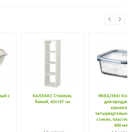
лый с
КАЛЛАКС Стеллаж,
ИКЕА/365+ Конт
белый, 42x147 см
для продукто
крышкой,
четырехугольной
стекло, пластик 
600 мл