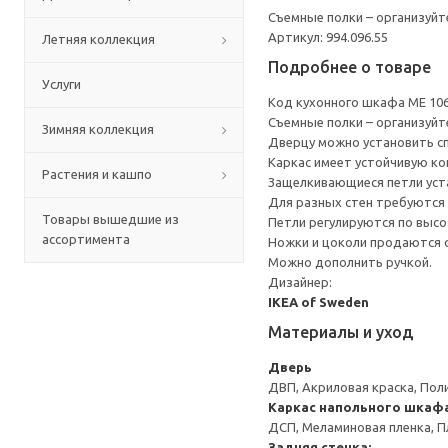
Съемные полки – организуйт
Артикул: 994.096.55
Летняя коллекция
Подробнее о товаре
Услуги
Код кухонного шкафа ME 10
Съемные полки – организуйт
Зимняя коллекция
Дверцу можно установить сп
Каркас имеет устойчивую ко
Растения и кашпо
Защелкивающиеся петли уста
Для разных стен требуются 
Товары вышедшие из
Петли регулируются по высот
ассортимента
Ножки и цоколи продаются 
Можно дополнить ручкой.
Дизайнер:
IKEA of Sweden
Материалы и уход
Дверь
ДВП, Акриловая краска, Пол
Каркас напольного шкаф
ДСП, Меламиновая пленка, П
Задняя стенка: