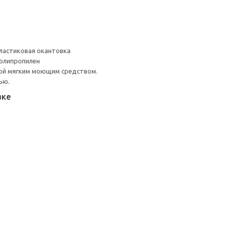
ластиковая окантовка
Полипропилен
ой мягким моющим средством.
ью.
вке