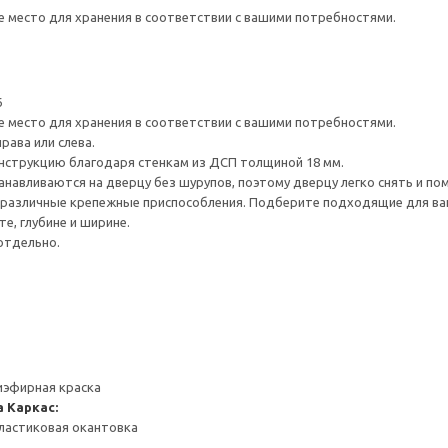
е место для хранения в соответствии с вашими потребностями.
6
е место для хранения в соответствии с вашими потребностями.
рава или слева.
нструкцию благодаря стенкам из ДСП толщиной 18 мм.
навливаются на дверцу без шурупов, поэтому дверцу легко снять и по
различные крепежные приспособления. Подберите подходящие для ваших
е, глубине и ширине.
отдельно.
иэфирная краска
а
Каркас:
ластиковая окантовка