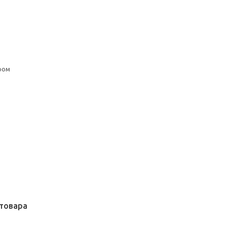
ром
товара