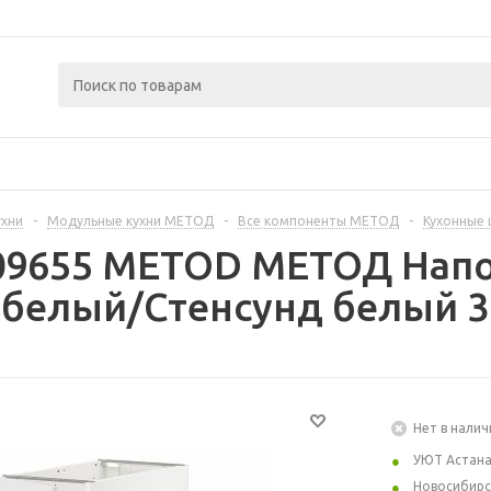
ухни
-
Модульные кухни МЕТОД
-
Все компоненты МЕТОД
-
Кухонные
409655 METOD МЕТОД Нап
 белый/Стенсунд белый 3
Нет в налич
УЮТ Астан
Новосибирс