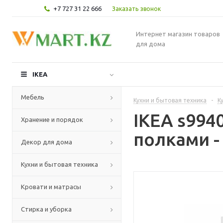
+7 727 31 22 666
Заказать звонок
Интернет магазин товаров
для дома
IKEA
Мебель
Кухни и бытовая техника
-
К
IKEA s99
Хранение и порядок
полками -
Декор для дома
Кухни и бытовая техника
Кровати и матрасы
Стирка и уборка