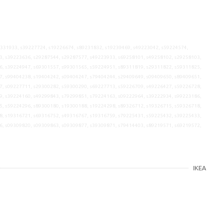
9331933, s39227724, s19226674, s89231832, s19239469, s49223042, s59224574,
3, s39223636, s29287544, s29287577, s49223933, s69258101, s49258102, s29258103,
6, s39224947, s69301557, s99301565, s59224951, s89311819, s29311822, s59311825,
7, s99404238, s19404242, s09404247, s79404244, s29409649, s09409650, s89409651,
7, s09227711, s29300282, s59300290, s69227713, s59226709, s49226427, s59226728,
9, s39224160, s49299843, s79299851, s79224163, s09222964, s39222934, s99223186,
5, s59224296, s89300180, s19300188, s19224298, s89326712, s19326715, s59326718,
8, s19316721, s69316752, s49316767, s19316759, s79225431, s59225432, s39225433,
6, s09309820, s09309863, s09309877, s39309871, s79414403, s89219571, s69219572,
IKEA