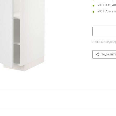
УЮТ в тц А
УЮТ Алмат
Наши менеджер
Поделит