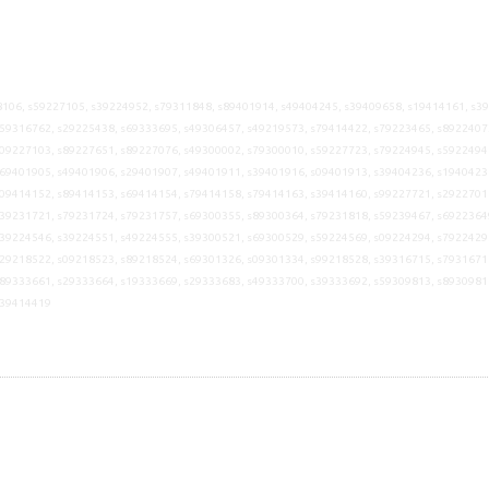
106, s59227105, s39224952, s79311848, s89401914, s49404245, s39409658, s19414161, s3
59316762, s29225438, s69333695, s49306457, s49219573, s79414422, s79223465, s8922407
09227103, s89227651, s89227076, s49300002, s79300010, s59227723, s79224945, s5922494
69401905, s49401906, s29401907, s49401911, s39401916, s09401913, s39404236, s1940423
09414152, s89414153, s69414154, s79414158, s79414163, s39414160, s99227721, s2922701
39231721, s79231724, s79231757, s69300355, s89300364, s79231818, s59239467, s6922364
39224546, s39224551, s49224555, s39300521, s69300529, s59224569, s09224294, s7922429
29218522, s09218523, s89218524, s69301326, s09301334, s99218528, s39316715, s7931671
89333661, s29333664, s19333669, s29333683, s49333700, s39333692, s59309813, s8930981
s39414419