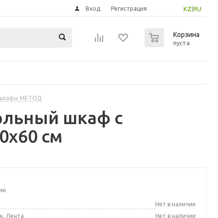
Вход
Регистрация
KZ
|
RU
0
Корзина
пуста
 шкафы МЕТОД
ольный шкаф с
0x60 см
ии
а
Нет в наличии
к, Лента
Нет в наличии