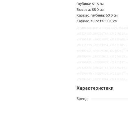
Глубина: 61.6 см
Высота: 88.0 см
Каркас, глубина: 60.0 см
Каркас, высота: 80.0 см
Другие варианты: s69223395, s59258
s59224300, s99326740, s79218529, s
s39301484, s69301492, s39259606, s
s89311838, s59311854, s39311845, s
s99409655, s99409660, s59409657, s
s89302004, s19302012, s39226753, s
s99300429, s29300437, s79223187, s
s29326729, s89326745, s59326737, s
s49299918, s79299926, s49225437, s
s79301043, s59301044, s79414399, 
Характеристики
Бренд