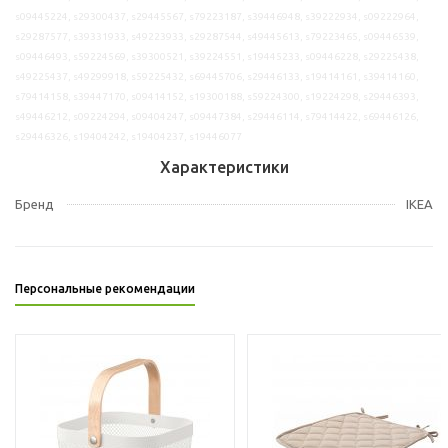
s09445224, s29300437, s29445567, s79223187, s39446948, s39222934, s09222964,
s29287577, s39331933, s49223933, s29287544, s49445613, s79223465, s09446539,
s09446493, s59224569, s39300521, s39224551, s19445233, s09446228, s29225438,
s49225437, s49299918, s59225432, s69445706, s29446133, s19414161, s39414160,
s79414158, s39447170, s09414152, s19300188, s59224300, s19224298, s29446393,
s49446212, s09224294, s09404247, s09447384, s29446114, s79414422, s69446126,
s29446326, s19404242, s19404237, s19446077
Характеристики
Бренд
IKEA
Персональные рекомендации