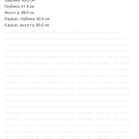
Глубина: 61.9 см
Высота: 88.0 см
Каркас, глубина: 60.0 см
Каркас, высота: 80.0 см
Другие варианты: s09309820, s89441279, s29258103, s49446900, s39224947,
s09446247, s19333669, s29401907, s59326718, s59446626, s19316721, s09227711,
s19446751, s49219573, s09445709, s29444978, s49447202, s29446661, s09446167,
s29445100, s09447096, s39225433, s69414154, s19446746, s49447136, s09309877,
s49306457, s39309871, s09309863, s29447156, s59309813, s99441288, s39441286,
s59441285, s09441283, s09441278, s29441277, s49445528, s59258106, s39259606,
s09446558, s29447359, s59445518, s79300010, s19446497, s59227723, s49300002,
s39445618, s09227103, s09446431, s39224952, s59224951, s69301557, s59224946,
s29446717, s59311854, s39446608, s29447321, s89311838, s29311822, s49446146,
s49333700, s69333695, s29445553, s29333683, s29333664, s49445887, s39401916,
s29445633, s09401913, s09447119, s49401906, s69401905, s39446397, s59447193,
s49446250, s29326729, s19326715, s09445629, s09301334, s79218529, s69447418,
s69301326, s09218523, s29218522, s49316767, s09446515, s19316759, s59445778,
s59445844, s39316715, s09447015, s39227724, s49447283, s29300282, s29227017,
s89446173, s19302012, s19226674, s09445356, s39446646, s09447100, s59226709,
s39445741, s79301043, s09446266, s09447138, s29446915, s29446901, s79231818,
s69300355, s29446722, s39231721, s29445968, s19239469, s59446462, s49299843,
s69223649, s39445736, s69446447, s39409658, s59409657, s79446197, s09409650,