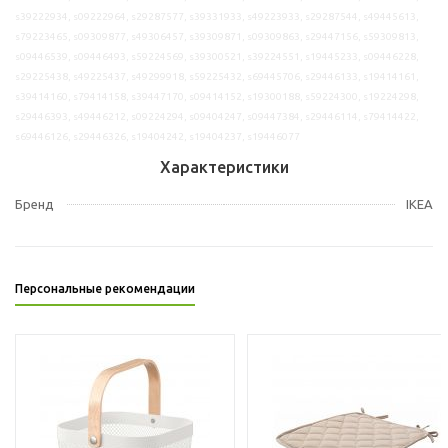
s39222934, s09222964, s29287577, s39331933, s49223933, s29287544, s49445613,
s79223465, s09309877, s49306457, s39309871, s09309863, s29447156, s59309813,
s09446539, s09446493, s59224569, s39300521, s39224551, s19445233, s09446228,
s29225438, s49225437, s49299918, s59225432, s69445706, s29446133, s19414161,
s39414160, s79414158, s39447170, s09414152, s19300188, s59224300, s19224298,
s29446393, s49446212, s09224294, s09404247, s09447384, s29446114, s79414422,
s69446126, s29446326, s19404242, s19404237, s19446077
Характеристики
Бренд
IKEA
Персональные рекомендации