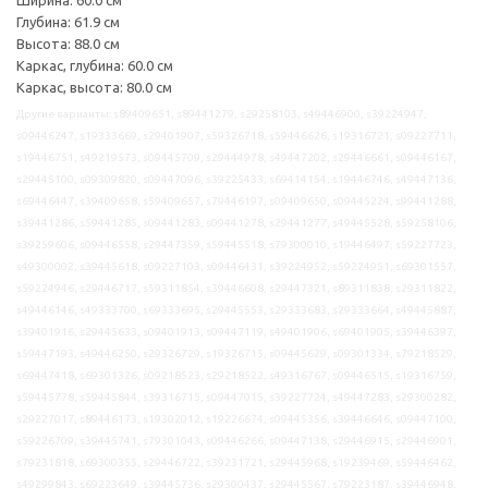
Глубина: 61.9 см
Высота: 88.0 см
Каркас, глубина: 60.0 см
Каркас, высота: 80.0 см
Другие варианты: s89409651, s89441279, s29258103, s49446900, s39224947,
s09446247, s19333669, s29401907, s59326718, s59446626, s19316721, s09227711,
s19446751, s49219573, s09445709, s29444978, s49447202, s29446661, s09446167,
s29445100, s09309820, s09447096, s39225433, s69414154, s19446746, s49447136,
s69446447, s39409658, s59409657, s79446197, s09409650, s09445224, s99441288,
s39441286, s59441285, s09441283, s09441278, s29441277, s49445528, s59258106,
s39259606, s09446558, s29447359, s59445518, s79300010, s19446497, s59227723,
s49300002, s39445618, s09227103, s09446431, s39224952, s59224951, s69301557,
s59224946, s29446717, s59311854, s39446608, s29447321, s89311838, s29311822,
s49446146, s49333700, s69333695, s29445553, s29333683, s29333664, s49445887,
s39401916, s29445633, s09401913, s09447119, s49401906, s69401905, s39446397,
s59447193, s49446250, s29326729, s19326715, s09445629, s09301334, s79218529,
s69447418, s69301326, s09218523, s29218522, s49316767, s09446515, s19316759,
s59445778, s59445844, s39316715, s09447015, s39227724, s49447283, s29300282,
s29227017, s89446173, s19302012, s19226674, s09445356, s39446646, s09447100,
s59226709, s39445741, s79301043, s09446266, s09447138, s29446915, s29446901,
s79231818, s69300355, s29446722, s39231721, s29445968, s19239469, s59446462,
s49299843, s69223649, s39445736, s29300437, s29445567, s79223187, s39446948,