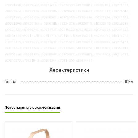
s79231818, s59239467, s69223649, s39224160, s49299843, s79299851, s79224163,
s09222964, s39222934, s99223186, s99300429, s29300437, s79223187, s39224546,
s39224551, s49224555, s39300521, s69300529, s59224569, s09224294, s79224295,
s59224296, s89300180, s19300188, s19224298, s89326712, s19326715, s59326718,
s29326729, s89326745, s59326737, s29218522, s09218523, s89218524, s69301326,
s09301334, s99218528, s39316715, s79316718, s19316721, s69316752, s49316767,
s19316759, s79225431, s59225432, s39225433, s49299918, s79299926, s49225437,
s89333661, s29333664, s19333669, s29333683, s49333700, s39333692, s59309813,
s89309816, s09309820, s09309863, s09309877, s39309871, s79414403, s89219571,
s69219572, s79301043, s59301044, s79414399, s39414419
Характеристики
Бренд
IKEA
Персональные рекомендации