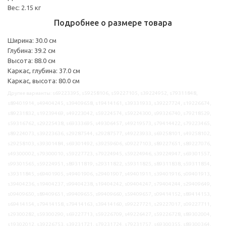
Вес: 2.15 кг
Подробнее о размере товара
Ширина: 30.0 см
Глубина: 39.2 см
Высота: 88.0 см
Каркас, глубина: 37.0 см
Каркас, высота: 80.0 см
Другие варианты: s69223395, s59258106, s59227105, s39224952, s79311848,
s89401914, s49404245, s39409658, s19414161, s39331933, s39227724, s19226674,
s89231832, s19239469, s49223042, s59224574, s59224300, s99326740, s79218529,
s59316762, s29225438, s69333695, s49306457, s49219573, s79414422, s79223465,
s89224073, s39223636, s29287544, s29287577, s49223933, s69258101, s49258102,
s29258103, s39301484, s69301492, s39259606, s09227103, s89227651, s89227076,
s49300002, s79300010, s59227723, s79224945, s59224946, s39224947, s69301557,
s99301565, s59224951, s89311819, s29311822, s59311825, s89311838, s59311854,
s39311845, s69401905, s49401906, s29401907, s49401911, s39401916, s09401913,
s39404236, s19404237, s99404238, s19404242, s09404247, s79404244, s29409649,
s09409650, s89409651, s99409655, s99409660, s59409657, s09414152, s89414153,
s69414154, s79414158, s79414163, s39414160, s99227721, s29227017, s09227711,
s29300282, s59300290, s69227713, s59226709, s49226427, s59226728, s89302004,
s19302012, s39226753, s39231721, s79231724, s79231757, s69300355, s89300364,