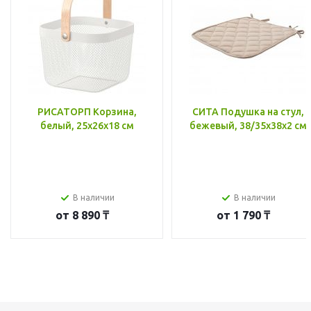
РИСАТОРП Корзина,
СИТА Подушка на стул,
белый, 25x26x18 см
бежевый, 38/35x38x2 см
В наличии
В наличии
от
8 890 ₸
от
1 790 ₸